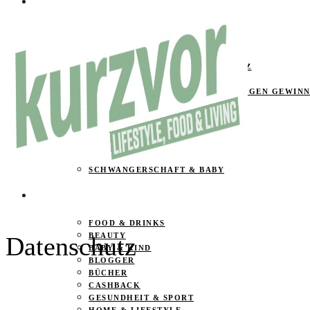
ÜBER UNS
MEDIA KIT
IMPRESSUM
DATENSCHUTZ
KOOPERATIONEN & TRANSPARENZ
GEWINNSPIELE
TEILNAHMEBEDINGUNGEN GEWINN
ARCHIV
SPAREN
PRODUKTTEST – SEITEN
SCHWANGERSCHAFT & BABY
PRODUKTTESTER GESUCHT
FOOD & DRINKS
BEAUTY
Datenschutz
BABY & KIND
BLOGGER
BÜCHER
CASHBACK
GESUNDHEIT & SPORT