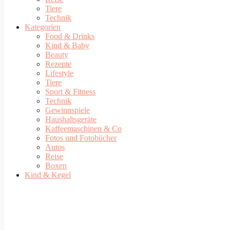
Tiere
Technik
Kategorien
Food & Drinks
Kind & Baby
Beauty
Rezepte
Lifestyle
Tiere
Sport & Fitness
Technik
Gewinnspiele
Haushaltsgeräte
Kaffeemaschinen & Co
Fotos und Fotobücher
Autos
Reise
Boxen
Kind & Kegel