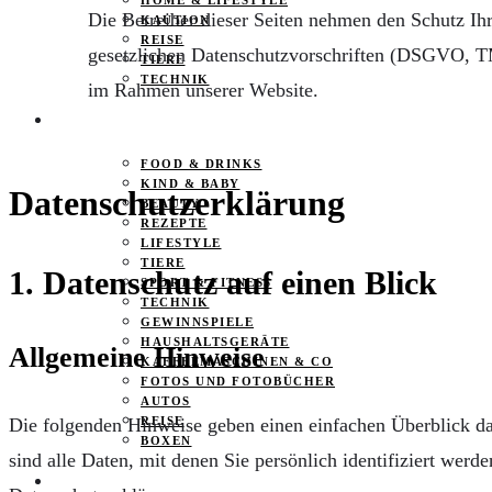
HOME & LIFESTYLE
Die Betreiber dieser Seiten nehmen den Schutz Ih
KAUTION
REISE
gesetzlichen Datenschutzvorschriften (DSGVO, TM
TIERE
TECHNIK
im Rahmen unserer Website.
KATEGORIEN
FOOD & DRINKS
KIND & BABY
Datenschutzerklärung
BEAUTY
REZEPTE
LIFESTYLE
TIERE
1. Datenschutz auf einen Blick
SPORT & FITNESS
TECHNIK
GEWINNSPIELE
HAUSHALTSGERÄTE
Allgemeine Hinweise
KAFFEEMASCHINEN & CO
FOTOS UND FOTOBÜCHER
AUTOS
REISE
Die folgenden Hinweise geben einen einfachen Überblick d
BOXEN
sind alle Daten, mit denen Sie persönlich identifiziert we
KIND & KEGEL