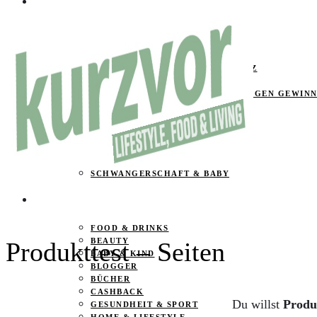
ÜBER UNS
MEDIA KIT
IMPRESSUM
DATENSCHUTZ
KOOPERATIONEN & TRANSPARENZ
GEWINNSPIELE
TEILNAHMEBEDINGUNGEN GEWINN
ARCHIV
SPAREN
PRODUKTTEST – SEITEN
SCHWANGERSCHAFT & BABY
PRODUKTTESTER GESUCHT
FOOD & DRINKS
BEAUTY
Produkttest – Seiten
BABY & KIND
BLOGGER
BÜCHER
CASHBACK
Du willst
Produ
GESUNDHEIT & SPORT