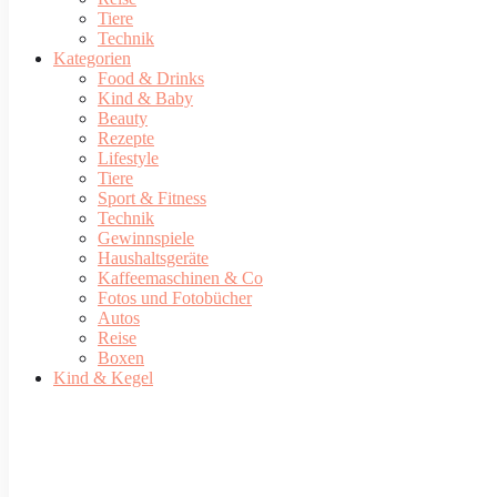
Tiere
Technik
Kategorien
Food & Drinks
Kind & Baby
Beauty
Rezepte
Lifestyle
Tiere
Sport & Fitness
Technik
Gewinnspiele
Haushaltsgeräte
Kaffeemaschinen & Co
Fotos und Fotobücher
Autos
Reise
Boxen
Kind & Kegel