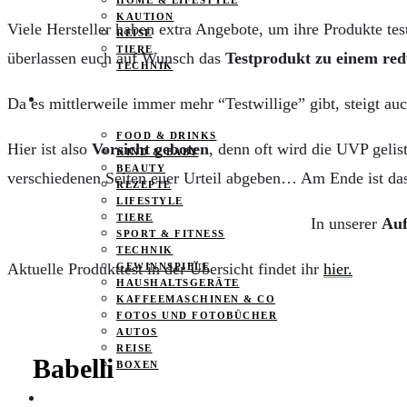
HOME & LIFESTYLE
KAUTION
Viele Hersteller haben extra Angebote, um ihre Produkte tes
REISE
TIERE
überlassen euch auf Wunsch das
Testprodukt zu einem redu
TECHNIK
KATEGORIEN
Da es mittlerweile immer mehr “Testwillige” gibt, steigt a
FOOD & DRINKS
Hier ist also
Vorsicht geboten
, denn oft wird die UVP gelis
KIND & BABY
BEAUTY
verschiedenen Seiten euer Urteil abgeben… Am Ende ist das 
REZEPTE
LIFESTYLE
TIERE
In unserer
Auf
SPORT & FITNESS
TECHNIK
Aktuelle Produkttest in der Übersicht findet ihr
hier.
GEWINNSPIELE
HAUSHALTSGERÄTE
KAFFEEMASCHINEN & CO
FOTOS UND FOTOBÜCHER
AUTOS
REISE
Babelli
BOXEN
KIND & KEGEL