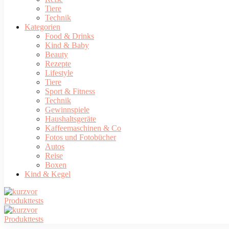
Tiere
Technik
Kategorien
Food & Drinks
Kind & Baby
Beauty
Rezepte
Lifestyle
Tiere
Sport & Fitness
Technik
Gewinnspiele
Haushaltsgeräte
Kaffeemaschinen & Co
Fotos und Fotobücher
Autos
Reise
Boxen
Kind & Kegel