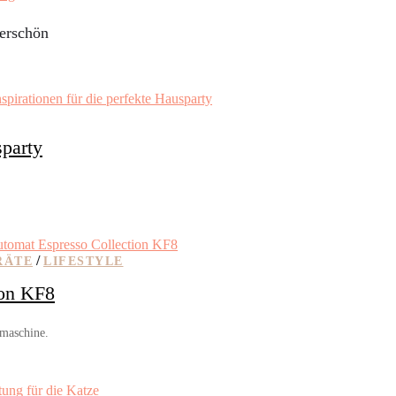
erschön
sparty
/
RÄTE
LIFESTYLE
ion KF8
emaschine.