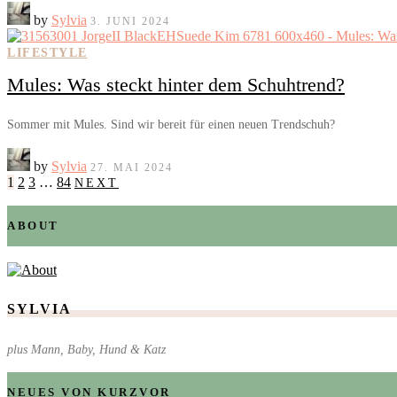
by
Sylvia
3. JUNI 2024
LIFESTYLE
Mules: Was steckt hinter dem Schuhtrend?
Sommer mit Mules. Sind wir bereit für einen neuen Trendschuh?
by
Sylvia
27. MAI 2024
1
2
3
…
84
NEXT
ABOUT
SYLVIA
plus Mann, Baby, Hund & Katz
NEUES VON KURZVOR