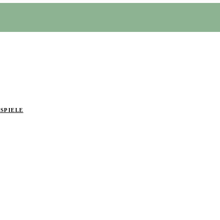
SPIELE
gestaltung
ie perfekte Hausparty