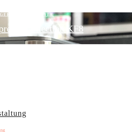
GERÄTE
/
LIFESTYLE
presso Collection KF8
staltung