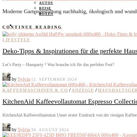
AUTOS
REISE
Moderne Gartengestaltung nachhaltig, ökologisch und wund
BOXEN
KIND & KEGEL
CONTINUE READING
LIFESTYLE
Deko-Tipps & Inspirationen für die perfekte Hau
Let’s Party – Hausparty ! Was brauche ich für das perfekte Fest?
by
Sylvia
12. SEPTEMBER 2024
/
/
KAFFEEMASCHINEN & CO
ANZEIGE
HAUSHALTSGE
KitchenAid Kaffeevollautomat Espresso Collect
KitchenAid Kaffeevollautomat Unser erster Eindruck von der riesigen Kaffe
by
Sylvia
30. AUGUST 2024