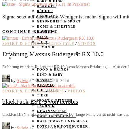
BABY & KIND
BLOGGER
BÜCHER
Sigma setzt auf das Motto: Weniger ist mehr. Sigma will mi
CASHBACK
GESUNDHEIT & SPORT
HOME & LIFESTYLE
CONTINUE READING
KAUTION
REISE
TIERE
/
/
SPORT & FITNESS
LIFESTYLE
VIDEOS
TECHNIK
Erfahrung Maxxus Rudergerät RX 10.0
KATEGORIEN
Erfahrung mit dem Rudergerät RX 10.0 von Maxxus Erfahrung … Also der La
FOOD & DRINKS
KIND & BABY
by
Sylvia
BEAUTY
6. NOVEMBER 2016
REZEPTE
LIFESTYLE
/
/
SPORT & FITNESS
SHOPS
VIDEOS
TIERE
blackPack ESY S von aerobis
SPORT & FITNESS
TECHNIK
GEWINNSPIELE
blackPackESY S blackPack – bitte was? Der lange Name verrät nicht was das 
HAUSHALTSGERÄTE
KAFFEEMASCHINEN & CO
FOTOS UND FOTOBÜCHER
by
Sylvia
19. SEPTEMBER 2016