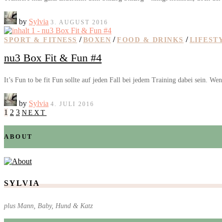
by
Sylvia
3. AUGUST 2016
/
/
/
SPORT & FITNESS
BOXEN
FOOD & DRINKS
LIFEST
nu3 Box Fit & Fun #4
It’s Fun to be fit Fun sollte auf jeden Fall bei jedem Training dabei sein. 
by
Sylvia
4. JULI 2016
1
2
3
NEXT
ABOUT
SYLVIA
plus Mann, Baby, Hund & Katz