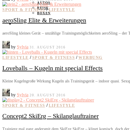
AUTOS
REISE
/
SPORT & FITNESS
LIFESTYLE
BOXEN
aeroSling Elite & Erweiterungen
KIND & KEGEL
aeroSling kleines Gerät – unzählige Trainingsmöglichkeiten aeroSling – der
by
Sylvia
31. AUGUST 2016
/
/
LIFESTYLE
SPORT & FITNESS
WERBUNG
Loveballs – Kugeln mit special Effects
Kleine Kugelngroße Wirkung Kugeln als Trainingsgerät – indoor quasi. Sexs
by
Sylvia
20. AUGUST 2016
/
SPORT & FITNESS
LIFESTYLE
Concept2 SkiErg – Skilanglauftrainer
Trainiere mal ganz andersmit dem SkiErg SkiErg – klingt komisch, doch de