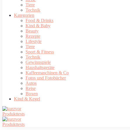
Tiere
Technik
Kategorien
Food & Drinks
Kind & Baby
Beauty
Rezepte
Lifestyle
Tiere
Sport & Fitness
Technik
Gewinnspiele
Haushaltsgeräte
Kaffeemaschinen & Co
Fotos und Fotobücher
Autos
Reise
Boxen
Kind & Kegel