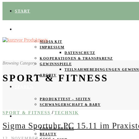
START
ÜBER UNS
MEDIA KIT
IMPRESSUM
DATENSCHUTZ
KOOPERATIONEN & TRANSPARENZ
Browsing Category
GEWINNSPIELE
TEILNAHMEBEDINGUNGEN GEWINN
SPORT & FITNESS
ARCHIV
SPAREN
PRODUKTTEST – SEITEN
SCHWANGERSCHAFT & BABY
/
SPORT & FITNESS
TECHNIK
PRODUKTTESTER GESUCHT
Sigma Sportuhr PC 15.11 im Praxist
FOOD & DRINKS
BEAUTY
12. NOVEMBER 2018