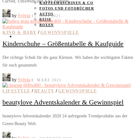
Curved, UltraWide und XXL Features…
KAFFEEMASCHINEN & CO
FOTOS UND FOTOBÜCHER
AUTOS
by
Sylvia
15. JULI 2021
REISE
BOXEN
/
KIND & BABY
GEWINNSPIELE
KIND & KEGEL
Kinderschuhe – Größentabelle & Kaufguide
Der richtige Schuh für die ganz Kleinen. Wir haben die wichtigsten Fakten
für euch gesammelt.
by
Sylvia
8. MÄRZ 2021
/
/
LIFESTYLE
BEAUTY
GEWINNSPIELE
beautylove Adventskalender & Gewinnspiel
beautylove Adventskalender 2020 24 aufregende Trendprodukte aus der
Green-Beauty Welt.