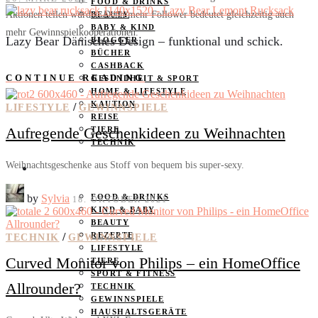
FOOD & DRINKS
Aktionen teilen würdet. Denn mehr Follower bedeutet gleichzeitig auch
BEAUTY
BABY & KIND
mehr Gewinnspielkooperationen.
Lazy Bear Dänisches Design – funktional und schick.
BLOGGER
BÜCHER
CASHBACK
CONTINUE READING
GESUNDHEIT & SPORT
HOME & LIFESTYLE
KAUTION
/
LIFESTYLE
GEWINNSPIELE
REISE
Aufregende Geschenkideen zu Weihnachten
TIERE
TECHNIK
Weihnachtsgeschenke aus Stoff von bequem bis super-sexy.
KATEGORIEN
by
Sylvia
FOOD & DRINKS
18. OKTOBER 2021
KIND & BABY
BEAUTY
/
REZEPTE
TECHNIK
GEWINNSPIELE
LIFESTYLE
Curved Monitor von Philips – ein HomeOffice
TIERE
SPORT & FITNESS
Allrounder?
TECHNIK
GEWINNSPIELE
HAUSHALTSGERÄTE