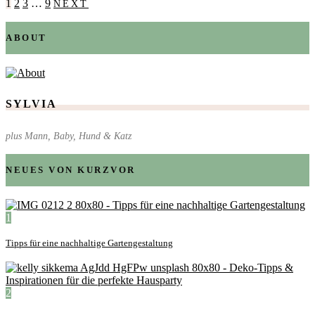
1
2
3
…
9
NEXT
ABOUT
SYLVIA
plus Mann, Baby, Hund & Katz
NEUES VON KURZVOR
1
Tipps für eine nachhaltige Gartengestaltung
2