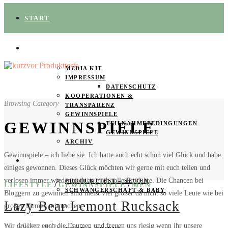
START
ÜBER UNS
MEDIA KIT
IMPRESSUM
DATENSCHUTZ
KOOPERATIONEN &
Browsing Category
TRANSPARENZ
GEWINNSPIELE
GEWINNSPIELE
TEILNAHMEBEDINGUNGEN
GEWINNSPIELE
ARCHIV
Gewinnspiele – ich liebe sie. Ich hatte auch echt schon viel Glück und habe
SPAREN
einiges gewonnen. Dieses Glück möchten wir gerne mit euch teilen und
verlosen immer wieder auch an euch tolle Produkte. Die Chancen bei
PRODUKTTEST – SEITEN
/
/
LIFESTYLE
GEWINNSPIELE
MEN
SCHWANGERSCHAFT & BABY
Bloggern zu gewinnen sind meist viel größer da nicht so viele Leute wie bei
Lazy Bear Lemont Rucksack
großen Firmen mitmachen.
PRODUKTTESTER GESUCHT
Wir drücken euch die Daumen und freuen uns riesig wenn ihr unsere
20. MÄRZ 2022