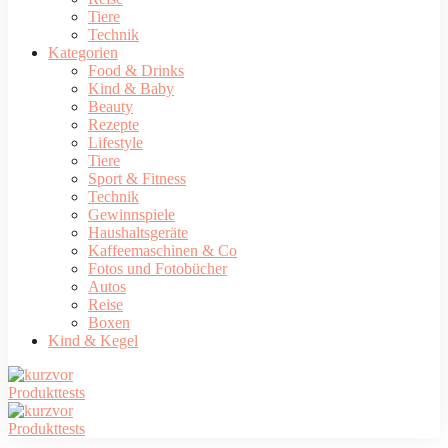
Tiere
Technik
Kategorien
Food & Drinks
Kind & Baby
Beauty
Rezepte
Lifestyle
Tiere
Sport & Fitness
Technik
Gewinnspiele
Haushaltsgeräte
Kaffeemaschinen & Co
Fotos und Fotobücher
Autos
Reise
Boxen
Kind & Kegel