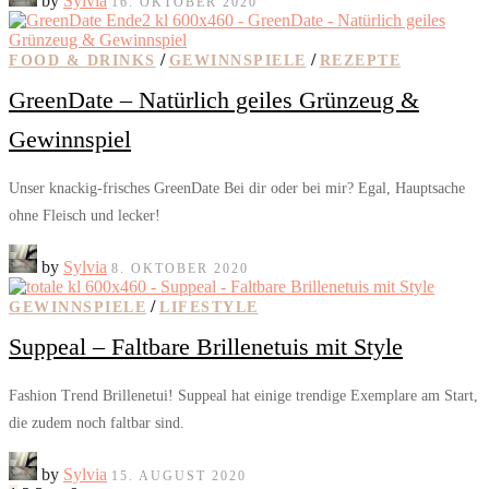
by
Sylvia
16. OKTOBER 2020
/
/
FOOD & DRINKS
GEWINNSPIELE
REZEPTE
GreenDate – Natürlich geiles Grünzeug &
Gewinnspiel
Unser knackig-frisches GreenDate Bei dir oder bei mir? Egal, Hauptsache
ohne Fleisch und lecker!
by
Sylvia
8. OKTOBER 2020
/
GEWINNSPIELE
LIFESTYLE
Suppeal – Faltbare Brillenetuis mit Style
Fashion Trend Brillenetui! Suppeal hat einige trendige Exemplare am Start,
die zudem noch faltbar sind.
by
Sylvia
15. AUGUST 2020