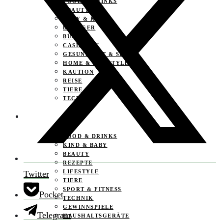
FOOD & DRINKS
BEAUTY
BABY & KIND
BLOGGER
BÜCHER
CASHBACK
GESUNDHEIT & SPORT
HOME & LIFESTYLE
KAUTION
REISE
TIERE
TECHNIK
KATEGORIEN
FOOD & DRINKS
KIND & BABY
BEAUTY
REZEPTE
LIFESTYLE
Twitter
TIERE
SPORT & FITNESS
Pocket
TECHNIK
GEWINNSPIELE
Telegram
HAUSHALTSGERÄTE