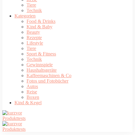
Tiere
Technik
Kategorien
Food & Drinks
Kind & Baby
Beauty
Rezepte
Lifestyle
Tiere
Sport & Fitness
Technik
Gewinnspiele
Haushaltsgeräte
Kaffeemaschinen & Co
Fotos und Fotobücher
Autos
Reise
Boxen
Kind & Kegel