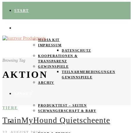
START
ÜBER UNS
MEDIA KIT
IMPRESSUM
DATENSCHUTZ
KOOPERATIONEN &
Browsing Tag
TRANSPARENZ
GEWINNSPIELE
AKTION
TEILNAHMEBEDINGUNGEN
GEWINNSPIELE
ARCHIV
SPAREN
PRODUKTTEST – SEITEN
TIERE
SCHWANGERSCHAFT & BABY
TrainMyHound Quietscheente
PRODUKTTESTER GESUCHT
22. AUGUST 2015