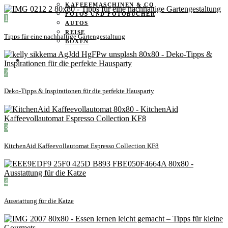
KAFFEEMASCHINEN & CO
FOTOS UND FOTOBÜCHER
1
AUTOS
REISE
Tipps für eine nachhaltige Gartengestaltung
BOXEN
KIND & KEGEL
2
Deko-Tipps & Inspirationen für die perfekte Hausparty
3
KitchenAid Kaffeevollautomat Espresso Collection KF8
4
Ausstattung für die Katze