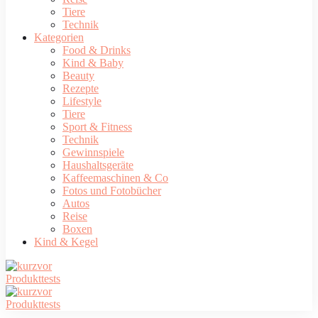
Tiere
Technik
Kategorien
Food & Drinks
Kind & Baby
Beauty
Rezepte
Lifestyle
Tiere
Sport & Fitness
Technik
Gewinnspiele
Haushaltsgeräte
Kaffeemaschinen & Co
Fotos und Fotobücher
Autos
Reise
Boxen
Kind & Kegel