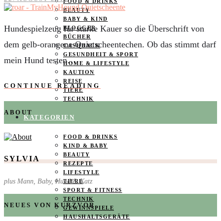
FOOD & DRINKS
BEAUTY
BABY & KIND
Hundespielzeug für starke Kauer so die Überschrift von
BLOGGER
BÜCHER
dem gelb-orangene Quietscheentechen. Ob das stimmt darf
CASHBACK
GESUNDHEIT & SPORT
mein Hund testen…
HOME & LIFESTYLE
KAUTION
REISE
CONTINUE READING
TIERE
TECHNIK
ABOUT
KATEGORIEN
FOOD & DRINKS
KIND & BABY
BEAUTY
SYLVIA
REZEPTE
LIFESTYLE
plus Mann, Baby, Hund & Katz
TIERE
SPORT & FITNESS
TECHNIK
NEUES VON KURZVOR
GEWINNSPIELE
HAUSHALTSGERÄTE