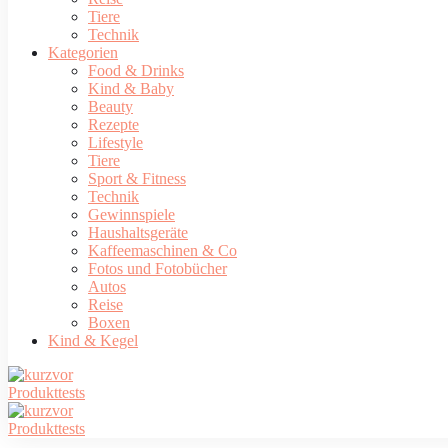
Tiere
Technik
Kategorien
Food & Drinks
Kind & Baby
Beauty
Rezepte
Lifestyle
Tiere
Sport & Fitness
Technik
Gewinnspiele
Haushaltsgeräte
Kaffeemaschinen & Co
Fotos und Fotobücher
Autos
Reise
Boxen
Kind & Kegel