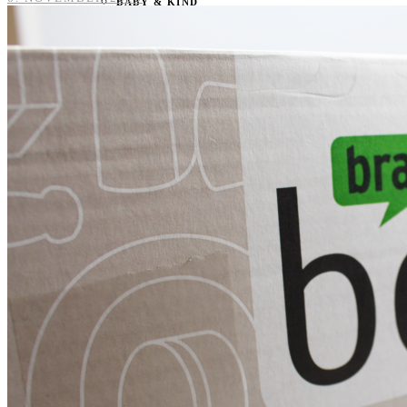
BABY & KIND
BLOGGER
BÜCHER
CASHBACK
GESUNDHEIT & SPORT
HOME & LIFESTYLE
KAUTION
REISE
TIERE
TECHNIK
KATEGORIEN
FOOD & DRINKS
KIND & BABY
BEAUTY
REZEPTE
LIFESTYLE
TIERE
SPORT & FITNESS
TECHNIK
GEWINNSPIELE
HAUSHALTSGERÄTE
KAFFEEMASCHINEN & CO
FOTOS UND FOTOBÜCHER