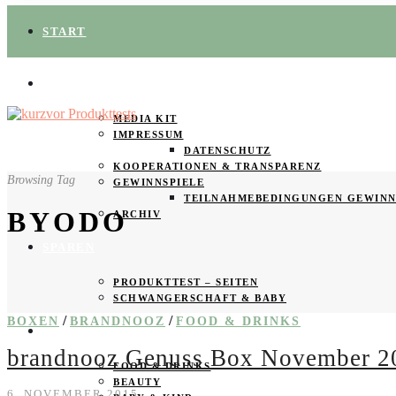
START
ÜBER UNS
MEDIA KIT
IMPRESSUM
DATENSCHUTZ
KOOPERATIONEN & TRANSPARENZ
Browsing Tag
GEWINNSPIELE
TEILNAHMEBEDINGUNGEN GEWINN
BYODO
ARCHIV
SPAREN
PRODUKTTEST – SEITEN
SCHWANGERSCHAFT & BABY
/
/
BOXEN
BRANDNOOZ
FOOD & DRINKS
PRODUKTTESTER GESUCHT
brandnooz Genuss Box November 2
FOOD & DRINKS
BEAUTY
6. NOVEMBER 2015