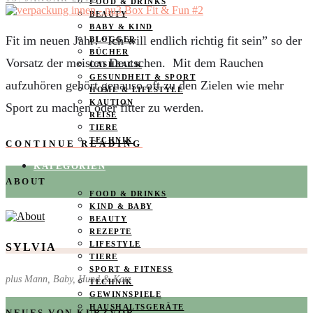
FOOD & DRINKS
BEAUTY
BABY & KIND
Fit im neuen Jahr! “Ich will endlich richtig fit sein” so der
BLOGGER
BÜCHER
Vorsatz der meisten Deutschen. Mit dem Rauchen
CASHBACK
GESUNDHEIT & SPORT
aufzuhören gehört genauso oft zu den Zielen wie mehr
HOME & LIFESTYLE
KAUTION
Sport zu machen oder fitter zu werden.
REISE
TIERE
TECHNIK
CONTINUE READING
KATEGORIEN
ABOUT
FOOD & DRINKS
KIND & BABY
BEAUTY
REZEPTE
LIFESTYLE
SYLVIA
TIERE
SPORT & FITNESS
plus Mann, Baby, Hund & Katz
TECHNIK
GEWINNSPIELE
HAUSHALTSGERÄTE
NEUES VON KURZVOR