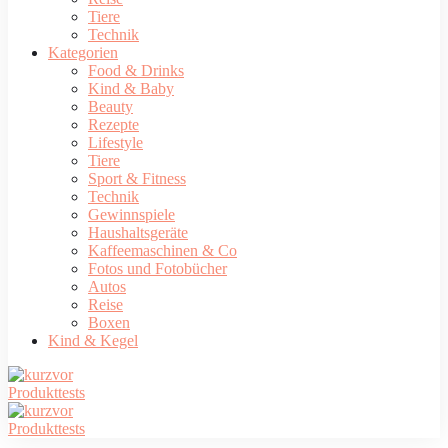
Tiere
Technik
Kategorien
Food & Drinks
Kind & Baby
Beauty
Rezepte
Lifestyle
Tiere
Sport & Fitness
Technik
Gewinnspiele
Haushaltsgeräte
Kaffeemaschinen & Co
Fotos und Fotobücher
Autos
Reise
Boxen
Kind & Kegel