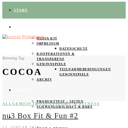
START
ÜBER UNS
MEDIA KIT
IMPRESSUM
DATENSCHUTZ
KOOPERATIONEN &
Browsing Tag
TRANSPARENZ
GEWINNSPIELE
COCOA
TEILNAHMEBEDINGUNGEN
GEWINNSPIELE
ARCHIV
SPAREN
PRODUKTTEST – SEITEN
/
/
ALLGEMEIN
BOXEN
SPORT & FITNESS
SCHWANGERSCHAFT & BABY
nu3 Box Fit & Fun #2
PRODUKTTESTER GESUCHT
13. JANUAR 2016