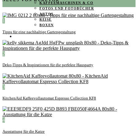
KAFFEEMASCHINEN & CO
FOTOS UND FOTOBÜCHER
AUTOS
REISE
1
BOXEN
Tipps für eine nachhaltige Gartengestaltung
KIND & KEGEL
2
Deko-Tipps & Inspirationen für die perfekte Hausparty
3
KitchenAid Kaffeevollautomat Espresso Collection KF8
4
Ausstattung für die Katze