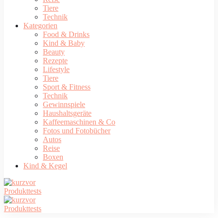
Tiere
Technik
Kategorien
Food & Drinks
Kind & Baby
Beauty
Rezepte
Lifestyle
Tiere
Sport & Fitness
Technik
Gewinnspiele
Haushaltsgeräte
Kaffeemaschinen & Co
Fotos und Fotobücher
Autos
Reise
Boxen
Kind & Kegel