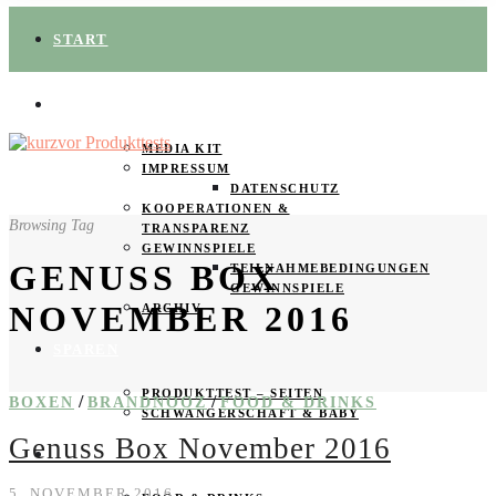
START
ÜBER UNS
MEDIA KIT
IMPRESSUM
DATENSCHUTZ
KOOPERATIONEN &
Browsing Tag
TRANSPARENZ
GEWINNSPIELE
GENUSS BOX
TEILNAHMEBEDINGUNGEN
GEWINNSPIELE
NOVEMBER 2016
ARCHIV
SPAREN
PRODUKTTEST – SEITEN
/
/
BOXEN
BRANDNOOZ
FOOD & DRINKS
SCHWANGERSCHAFT & BABY
Genuss Box November 2016
PRODUKTTESTER GESUCHT
5. NOVEMBER 2016