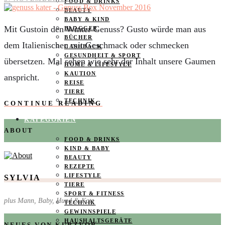
FOOD & DRINKS
BEAUTY
BABY & KIND
Mit Gustoin den Winter Genuss? Gusto würde man aus
BLOGGER
BÜCHER
dem Italienischen mit Geschmack oder schmecken
CASHBACK
GESUNDHEIT & SPORT
übersetzen. Mal sehen wie sehr der Inhalt unsere Gaumen
HOME & LIFESTYLE
KAUTION
anspricht.
REISE
TIERE
TECHNIK
CONTINUE READING
KATEGORIEN
ABOUT
FOOD & DRINKS
KIND & BABY
BEAUTY
REZEPTE
LIFESTYLE
SYLVIA
TIERE
SPORT & FITNESS
plus Mann, Baby, Hund & Katz
TECHNIK
GEWINNSPIELE
HAUSHALTSGERÄTE
NEUES VON KURZVOR