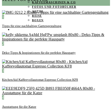
KAFFEEMASCHINEN & CO
FOTOS UND FOTOBÜCHER
AUTOS
REISE
1
BOXEN
Tipps für eine nachhaltige Gartengestaltung
KIND & KEGEL
2
Deko-Tipps & Inspirationen für die perfekte Hausparty
3
KitchenAid Kaffeevollautomat Espresso Collection KF8
4
Ausstattung für die Katze