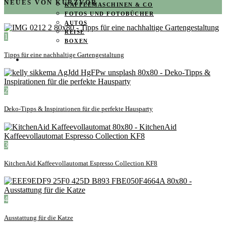
NEUES VON KURZVOR
KAFFEEMASCHINEN & CO
FOTOS UND FOTOBÜCHER
AUTOS
REISE
1
BOXEN
Tipps für eine nachhaltige Gartengestaltung
KIND & KEGEL
2
Deko-Tipps & Inspirationen für die perfekte Hausparty
3
KitchenAid Kaffeevollautomat Espresso Collection KF8
4
Ausstattung für die Katze