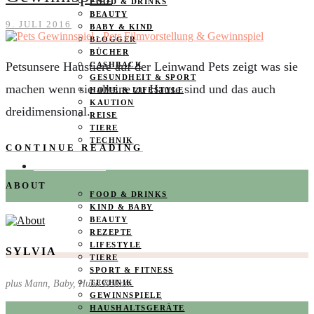
FOOD & DRINKS
BEAUTY
9. JULI 2016
BABY & KIND
BLOGGER
BÜCHER
Petsunsere Haustiere auf der Leinwand Pets zeigt was sie
CASHBACK
GESUNDHEIT & SPORT
machen wenn sie alleine zu Hause sind und das auch
HOME & LIFESTYLE
KAUTION
dreidimensional.
REISE
TIERE
TECHNIK
CONTINUE READING
KATEGORIEN
ABOUT
FOOD & DRINKS
KIND & BABY
BEAUTY
REZEPTE
LIFESTYLE
SYLVIA
TIERE
SPORT & FITNESS
plus Mann, Baby, Hund & Katz
TECHNIK
GEWINNSPIELE
HAUSHALTSGERÄTE