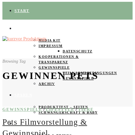
START
ÜBER UNS
MEDIA KIT
IMPRESSUM
DATENSCHUTZ
KOOPERATIONEN &
Browsing Tag
TRANSPARENZ
GEWINNSPIELE
GEWINNEN PETS
TEILNAHMEBEDINGUNGEN
GEWINNSPIELE
ARCHIV
SPAREN
PRODUKTTEST – SEITEN
/
/
GEWINNSPIELE
LIFESTYLE
TIERE
SCHWANGERSCHAFT & BABY
Pets Filmvorstellung &
PRODUKTTESTER GESUCHT
Gewinnspiel