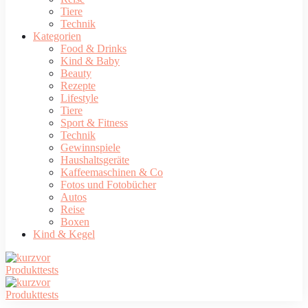
Tiere
Technik
Kategorien
Food & Drinks
Kind & Baby
Beauty
Rezepte
Lifestyle
Tiere
Sport & Fitness
Technik
Gewinnspiele
Haushaltsgeräte
Kaffeemaschinen & Co
Fotos und Fotobücher
Autos
Reise
Boxen
Kind & Kegel