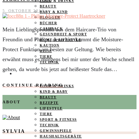
FOOD & DRINKS
BEAUTY
5. OKTOBER 2014
BABY & KIND
BLOGGER
BÜCHER
Mein Lieblingsprodukt aus dem Haircare-Trio von
CASHBACK
GESUNDHEIT & SPORT
Freundin und Philips, denn hier kommt die Moisture-
HOME & LIFESTYLE
KAUTION
Protect Funktion am besten zur Geltung. Wie bereits
REISE
TIERE
erwähnt muss es morgens bei mir unter der Woche schnell
TECHNIK
gehen, da wurde bis jetzt auf heißester Stufe das…
KATEGORIEN
CONTINUE READING
FOOD & DRINKS
KIND & BABY
BEAUTY
ABOUT
REZEPTE
LIFESTYLE
TIERE
SPORT & FITNESS
TECHNIK
SYLVIA
GEWINNSPIELE
HAUSHALTSGERÄTE