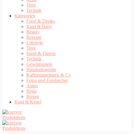
Tiere
Technik
Kategorien
Food & Drinks
Kind & Baby
Beauty
Rezepte
Lifestyle
Tiere
Sport & Fitness
Technik
Gewinnspiele
Haushaltsgeräte
Kaffeemaschinen & Co
Fotos und Fotobücher
Autos
Reise
Boxen
Kind & Kegel