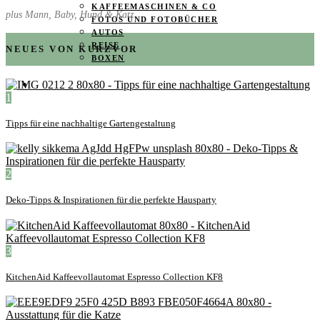
KAFFEEMASCHINEN & CO
plus Mann, Baby, Hund & Katz
FOTOS UND FOTOBÜCHER
AUTOS
REISE
NEUES VON KURZVOR
BOXEN
KIND & KEGEL
1
Tipps für eine nachhaltige Gartengestaltung
2
Deko-Tipps & Inspirationen für die perfekte Hausparty
3
KitchenAid Kaffeevollautomat Espresso Collection KF8