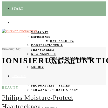
START
ÜBER UNS
MEDIA KIT
IMPRESSUM
DATENSCHUTZ
KOOPERATIONEN &
Browsing Tag
TRANSPARENZ
GEWINNSPIELE
IONISIERUNGSFUNKTI
TEILNAHMEBEDINGUNGEN
GEWINNSPIELE
ARCHIV
SPAREN
PRODUKTTEST – SEITEN
BEAUTY
SCHWANGERSCHAFT & BABY
Philips Moisture-Protect
PRODUKTTESTER GESUCHT
Haartrockner