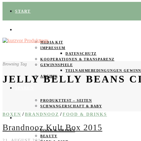
START
ÜBER UNS
MEDIA KIT
IMPRESSUM
DATENSCHUTZ
KOOPERATIONEN & TRANSPARENZ
Browsing Tag
GEWINNSPIELE
TEILNAHMEBEDINGUNGEN GEWINN
JELLY BELLY BEANS C
ARCHIV
SPAREN
PRODUKTTEST – SEITEN
SCHWANGERSCHAFT & BABY
/
/
BOXEN
BRANDNOOZ
FOOD & DRINKS
PRODUKTTESTER GESUCHT
Brandnooz Kult Box 2015
FOOD & DRINKS
BEAUTY
21. AUGUST 2015