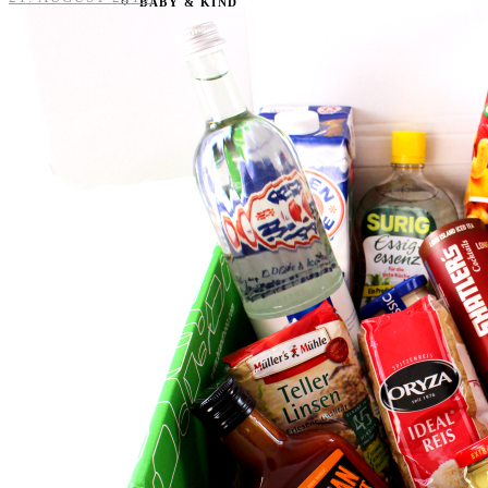
BABY & KIND
BLOGGER
BÜCHER
CASHBACK
GESUNDHEIT & SPORT
HOME & LIFESTYLE
KAUTION
REISE
TIERE
TECHNIK
KATEGORIEN
FOOD & DRINKS
KIND & BABY
BEAUTY
REZEPTE
LIFESTYLE
TIERE
SPORT & FITNESS
TECHNIK
GEWINNSPIELE
HAUSHALTSGERÄTE
KAFFEEMASCHINEN & CO
FOTOS UND FOTOBÜCHER