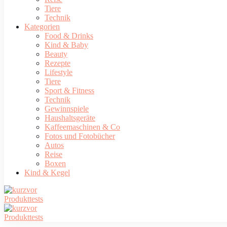
Tiere
Technik
Kategorien
Food & Drinks
Kind & Baby
Beauty
Rezepte
Lifestyle
Tiere
Sport & Fitness
Technik
Gewinnspiele
Haushaltsgeräte
Kaffeemaschinen & Co
Fotos und Fotobücher
Autos
Reise
Boxen
Kind & Kegel