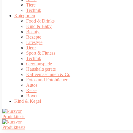
Tiere
Technik
Kategorien
Food & Drinks
Kind & Baby
Beauty
Rezepte
Lifestyle
Tiere
Sport & Fitness
Technik
Gewinnspiele
Haushaltsgeräte
Kaffeemaschinen & Co
Fotos und Fotobücher
Autos
Reise
Boxen
Kind & Kegel