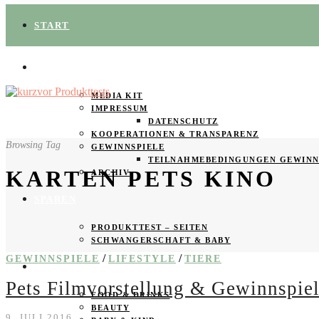
START
ÜBER UNS
MEDIA KIT
IMPRESSUM
DATENSCHUTZ
KOOPERATIONEN & TRANSPARENZ
Browsing Tag
GEWINNSPIELE
TEILNAHMEBEDINGUNGEN GEWINN
KARTEN PETS KINO
ARCHIV
SPAREN
PRODUKTTEST – SEITEN
SCHWANGERSCHAFT & BABY
/
/
GEWINNSPIELE
LIFESTYLE
TIERE
PRODUKTTESTER GESUCHT
Pets Filmvorstellung & Gewinnspie
FOOD & DRINKS
BEAUTY
9. JULI 2016