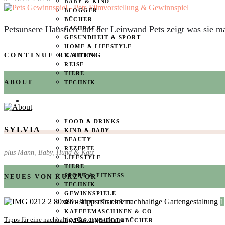
BABY & KIND
BLOGGER
BÜCHER
Petsunsere Haustiere auf der Leinwand Pets zeigt was sie m
CASHBACK
GESUNDHEIT & SPORT
HOME & LIFESTYLE
CONTINUE READING
KAUTION
REISE
TIERE
ABOUT
TECHNIK
KATEGORIEN
FOOD & DRINKS
SYLVIA
KIND & BABY
BEAUTY
REZEPTE
plus Mann, Baby, Hund & Katz
LIFESTYLE
TIERE
SPORT & FITNESS
NEUES VON KURZVOR
TECHNIK
GEWINNSPIELE
1
HAUSHALTSGERÄTE
KAFFEEMASCHINEN & CO
Tipps für eine nachhaltige Gartengestaltung
FOTOS UND FOTOBÜCHER