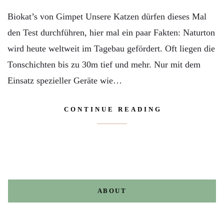
Biokat’s von Gimpet Unsere Katzen dürfen dieses Mal
den Test durchführen, hier mal ein paar Fakten: Na­tur­ton
wird heute welt­weit im Ta­ge­bau gefördert. Oft lie­gen die
Ton­schich­ten bis zu 30m tief und mehr. Nur mit dem
Ein­satz spe­zi­el­ler Geräte wie…
CONTINUE READING
ABOUT