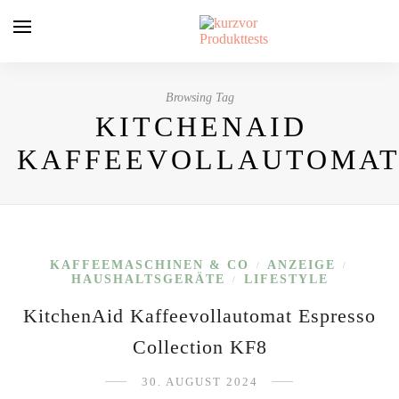
Browsing Tag
KITCHENAID
KAFFEEVOLLAUTOMA
KAFFEEMASCHINEN & CO
ANZEIGE
/
/
HAUSHALTSGERÄTE
LIFESTYLE
/
KitchenAid Kaffeevollautomat Espresso
Collection KF8
30. AUGUST 2024