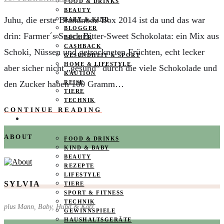
FOOD & DRINKS
BEAUTY
Juhu, die erste Brandnooz Box 2014 ist da und das war
BABY & KIND
BLOGGER
drin: Farmer´s Snack Bitter-Sweet Schokolata: ein Mix aus
BÜCHER
CASHBACK
Schoki, Nüssen und getrockneten Früchten, echt lecker
GESUNDHEIT & SPORT
HOME & LIFESTYLE
aber sicher nicht „gesund“ durch die viele Schokolade und
KAUTION
den Zucker haben 100 Gramm…
REISE
TIERE
TECHNIK
CONTINUE READING
KATEGORIEN
ABOUT
FOOD & DRINKS
KIND & BABY
BEAUTY
REZEPTE
LIFESTYLE
SYLVIA
TIERE
SPORT & FITNESS
TECHNIK
plus Mann, Baby, Hund & Katz
GEWINNSPIELE
HAUSHALTSGERÄTE