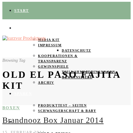
START
ÜBER UNS
MEDIA KIT
IMPRESSUM
DATENSCHUTZ
KOOPERATIONEN &
Browsing Tag
TRANSPARENZ
GEWINNSPIELE
OLD EL PASO FAJITA
TEILNAHMEBEDINGUNGEN
GEWINNSPIELE
KIT
ARCHIV
SPAREN
PRODUKTTEST – SEITEN
BOXEN
SCHWANGERSCHAFT & BABY
Brandnooz Box Januar 2014
PRODUKTTESTER GESUCHT
15. FEBRUAR 2014