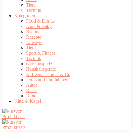
Tiere
Technik
Kategorien
Food & Drinks
Kind & Baby
Beauty
Rezepte
Lifestyle
Tiere
Sport & Fitness
Technik
Gewinnspiele
Haushaltsgeräte
Kaffeemaschinen & Co
Fotos und Fotobücher
Autos
Reise
Boxen
Kind & Kegel