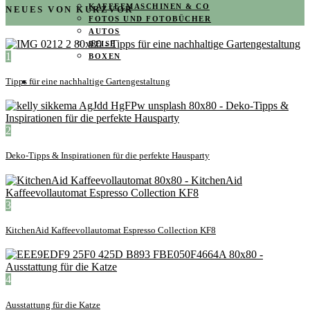
KAFFEEMASCHINEN & CO
NEUES VON KURZVOR
FOTOS UND FOTOBÜCHER
AUTOS
REISE
1
BOXEN
Tipps für eine nachhaltige Gartengestaltung
KIND & KEGEL
2
Deko-Tipps & Inspirationen für die perfekte Hausparty
3
KitchenAid Kaffeevollautomat Espresso Collection KF8
4
Ausstattung für die Katze