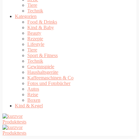
Tiere
Technik
Kategorien
Food & Drinks
Kind & Baby
Beauty
Rezepte
Lifestyle
Tiere
Sport & Fitness
Technik
Gewinnspiele
Haushaltsgeräte
Kaffeemaschinen & Co
Fotos und Fotobücher
Autos
Reise
Boxen
Kind & Kegel