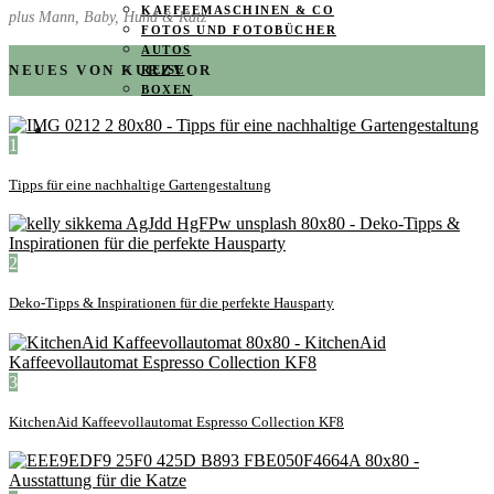
KAFFEEMASCHINEN & CO
plus Mann, Baby, Hund & Katz
FOTOS UND FOTOBÜCHER
AUTOS
NEUES VON KURZVOR
REISE
BOXEN
KIND & KEGEL
1
Tipps für eine nachhaltige Gartengestaltung
2
Deko-Tipps & Inspirationen für die perfekte Hausparty
3
KitchenAid Kaffeevollautomat Espresso Collection KF8