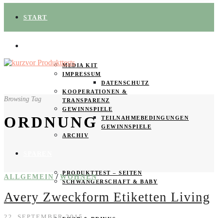
START
ÜBER UNS
MEDIA KIT
IMPRESSUM
DATENSCHUTZ
KOOPERATIONEN &
Browsing Tag
TRANSPARENZ
GEWINNSPIELE
ORDNUNG
TEILNAHMEBEDINGUNGEN
GEWINNSPIELE
ARCHIV
SPAREN
PRODUKTTEST – SEITEN
/
ALLGEMEIN
WOHNEN
SCHWANGERSCHAFT & BABY
Avery Zweckform Etiketten Living
PRODUKTTESTER GESUCHT
22. SEPTEMBER 2015