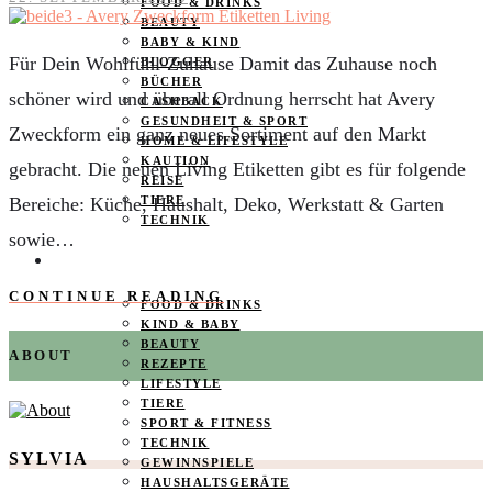
FOOD & DRINKS
BEAUTY
BABY & KIND
Für Dein Wohlfühl-Zuhause Damit das Zuhause noch
BLOGGER
BÜCHER
schöner wird und überall Ordnung herrscht hat Avery
CASHBACK
GESUNDHEIT & SPORT
Zweckform ein ganz neues Sortiment auf den Markt
HOME & LIFESTYLE
KAUTION
gebracht. Die neuen Living Etiketten gibt es für folgende
REISE
Bereiche: Küche, Haushalt, Deko, Werkstatt & Garten
TIERE
TECHNIK
sowie…
KATEGORIEN
CONTINUE READING
FOOD & DRINKS
KIND & BABY
BEAUTY
ABOUT
REZEPTE
LIFESTYLE
TIERE
SPORT & FITNESS
TECHNIK
SYLVIA
GEWINNSPIELE
HAUSHALTSGERÄTE