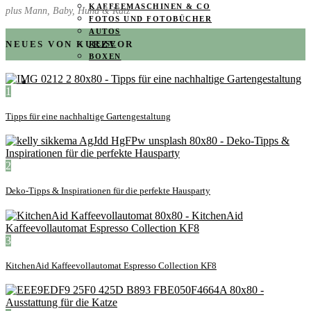
KAFFEEMASCHINEN & CO
plus Mann, Baby, Hund & Katz
FOTOS UND FOTOBÜCHER
AUTOS
NEUES VON KURZVOR
REISE
BOXEN
KIND & KEGEL
1
Tipps für eine nachhaltige Gartengestaltung
2
Deko-Tipps & Inspirationen für die perfekte Hausparty
3
KitchenAid Kaffeevollautomat Espresso Collection KF8