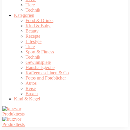
Tiere
Technik
Kategorien
Food & Drinks
Kind & Baby
Beauty
Rezepte
Lifestyle
Tiere
Sport & Fitness
Technik
Gewinnspiele
Haushaltsgeräte
Kaffeemaschinen & Co
Fotos und Fotobücher
Autos
Reise
Boxen
Kind & Kegel