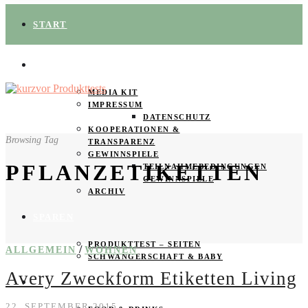
START
ÜBER UNS
MEDIA KIT
IMPRESSUM
DATENSCHUTZ
KOOPERATIONEN &
Browsing Tag
TRANSPARENZ
GEWINNSPIELE
PFLANZETIKETTEN
TEILNAHMEBEDINGUNGEN
GEWINNSPIELE
ARCHIV
SPAREN
PRODUKTTEST – SEITEN
/
ALLGEMEIN
WOHNEN
SCHWANGERSCHAFT & BABY
Avery Zweckform Etiketten Living
PRODUKTTESTER GESUCHT
22. SEPTEMBER 2015