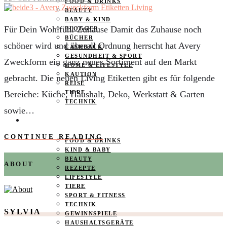
FOOD & DRINKS
BEAUTY
BABY & KIND
Für Dein Wohlfühl-Zuhause Damit das Zuhause noch
BLOGGER
BÜCHER
schöner wird und überall Ordnung herrscht hat Avery
CASHBACK
GESUNDHEIT & SPORT
Zweckform ein ganz neues Sortiment auf den Markt
HOME & LIFESTYLE
KAUTION
gebracht. Die neuen Living Etiketten gibt es für folgende
REISE
Bereiche: Küche, Haushalt, Deko, Werkstatt & Garten
TIERE
TECHNIK
sowie…
KATEGORIEN
CONTINUE READING
FOOD & DRINKS
KIND & BABY
BEAUTY
ABOUT
REZEPTE
LIFESTYLE
TIERE
SPORT & FITNESS
TECHNIK
SYLVIA
GEWINNSPIELE
HAUSHALTSGERÄTE