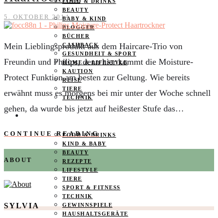
FOOD & DRINKS
BEAUTY
5. OKTOBER 2014
BABY & KIND
BLOGGER
BÜCHER
Mein Lieblingsprodukt aus dem Haircare-Trio von
CASHBACK
GESUNDHEIT & SPORT
Freundin und Philips, denn hier kommt die Moisture-
HOME & LIFESTYLE
KAUTION
Protect Funktion am besten zur Geltung. Wie bereits
REISE
TIERE
erwähnt muss es morgens bei mir unter der Woche schnell
TECHNIK
gehen, da wurde bis jetzt auf heißester Stufe das…
KATEGORIEN
CONTINUE READING
FOOD & DRINKS
KIND & BABY
BEAUTY
ABOUT
REZEPTE
LIFESTYLE
TIERE
SPORT & FITNESS
TECHNIK
SYLVIA
GEWINNSPIELE
HAUSHALTSGERÄTE