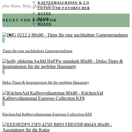
KAFFEEMASCHINEN & CO
plus Mann, Baby, Hund & Katz
FOTOS UND FOTOBÜCHER
AUTOS
REISE
NEUES VON KURZVOR
BOXEN
KIND & KEGEL
1
Tipps für eine nachhaltige Gartengestaltung
2
Deko-Tipps & Inspirationen für die perfekte Hausparty
3
KitchenAid Kaffeevollautomat Espresso Collection KF8