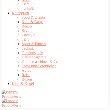
Tiere
Technik
Kategorien
Food & Drinks
Kind & Baby
Beauty
Rezepte
Lifestyle
Tiere
Sport & Fitness
Technik
Gewinnspiele
Haushaltsgeräte
Kaffeemaschinen & Co
Fotos und Fotobücher
Autos
Reise
Boxen
Kind & Kegel