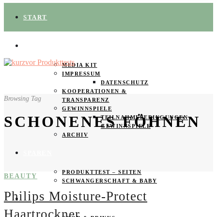
START
ÜBER UNS
MEDIA KIT
IMPRESSUM
DATENSCHUTZ
KOOPERATIONEN &
Browsing Tag
TRANSPARENZ
GEWINNSPIELE
SCHONENES FÖHNEN
TEILNAHMEBEDINGUNGEN
GEWINNSPIELE
ARCHIV
SPAREN
PRODUKTTEST – SEITEN
BEAUTY
SCHWANGERSCHAFT & BABY
Philips Moisture-Protect
PRODUKTTESTER GESUCHT
Haartrockner