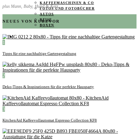
KAFFEEMASCHINEN & CO
plus Mann, Baby, Hund & Katz
FOTOS UND FOTOBÜCHER
AUTOS
REISE
NEUES VON KURZVOR
BOXEN
KIND & KEGEL
1
Tipps für eine nachhaltige Gartengestaltung
2
Deko-Tipps & Inspirationen für die perfekte Hausparty
3
KitchenAid Kaffeevollautomat Espresso Collection KF8