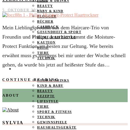
FOOD & DRINKS
BEAUTY
5. OKTOBER 2014
BABY & KIND
BLOGGER
BÜCHER
Mein Lieblingsprodukt aus dem Haircare-Trio von
CASHBACK
GESUNDHEIT & SPORT
Freundin und Philips, denn hier kommt die Moisture-
HOME & LIFESTYLE
KAUTION
Protect Funktion am besten zur Geltung. Wie bereits
REISE
TIERE
erwähnt muss es morgens bei mir unter der Woche schnell
TECHNIK
gehen, da wurde bis jetzt auf heißester Stufe das…
KATEGORIEN
CONTINUE READING
FOOD & DRINKS
KIND & BABY
BEAUTY
ABOUT
REZEPTE
LIFESTYLE
TIERE
SPORT & FITNESS
TECHNIK
SYLVIA
GEWINNSPIELE
HAUSHALTSGERÄTE