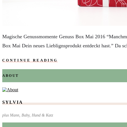
AUTOS
REISE
BOXEN
KIND & KEGEL
Magische Genussmomente Genuss Box Mai 2016 “Manchmal mu
Box Mai Dein neues Lieblignsprodukt entdeckt hast.” Da s
CONTINUE READING
ABOUT
SYLVIA
plus Mann, Baby, Hund & Katz