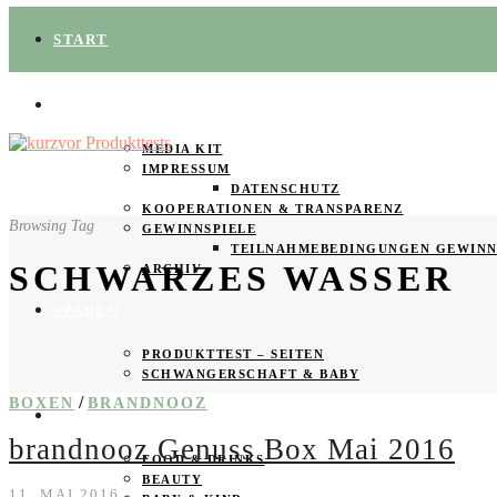
START
ÜBER UNS
MEDIA KIT
IMPRESSUM
DATENSCHUTZ
KOOPERATIONEN & TRANSPARENZ
Browsing Tag
GEWINNSPIELE
TEILNAHMEBEDINGUNGEN GEWINN
SCHWARZES WASSER
ARCHIV
SPAREN
PRODUKTTEST – SEITEN
SCHWANGERSCHAFT & BABY
/
BOXEN
BRANDNOOZ
PRODUKTTESTER GESUCHT
brandnooz Genuss Box Mai 2016
FOOD & DRINKS
BEAUTY
11. MAI 2016