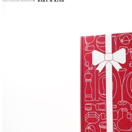
BABY & KIND
BLOGGER
BÜCHER
CASHBACK
GESUNDHEIT & SPORT
HOME & LIFESTYLE
KAUTION
REISE
TIERE
TECHNIK
KATEGORIEN
FOOD & DRINKS
KIND & BABY
BEAUTY
REZEPTE
LIFESTYLE
TIERE
SPORT & FITNESS
TECHNIK
GEWINNSPIELE
HAUSHALTSGERÄTE
KAFFEEMASCHINEN & CO
FOTOS UND FOTOBÜCHER