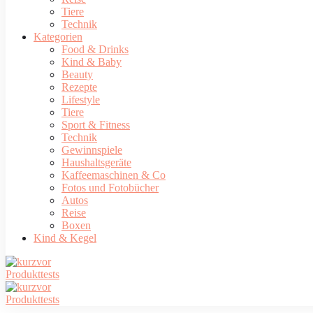
Tiere
Technik
Kategorien
Food & Drinks
Kind & Baby
Beauty
Rezepte
Lifestyle
Tiere
Sport & Fitness
Technik
Gewinnspiele
Haushaltsgeräte
Kaffeemaschinen & Co
Fotos und Fotobücher
Autos
Reise
Boxen
Kind & Kegel