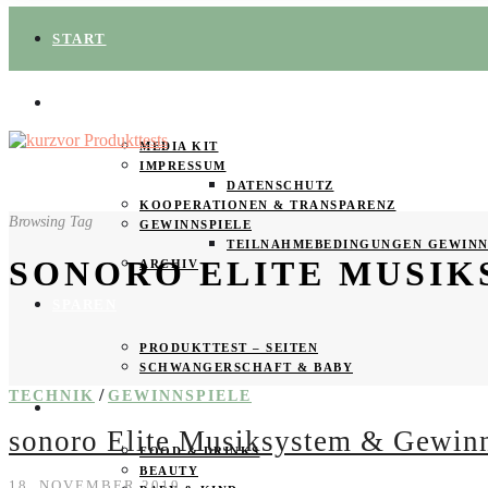
START
ÜBER UNS
MEDIA KIT
IMPRESSUM
DATENSCHUTZ
KOOPERATIONEN & TRANSPARENZ
Browsing Tag
GEWINNSPIELE
TEILNAHMEBEDINGUNGEN GEWINN
SONORO ELITE MUSIK
ARCHIV
SPAREN
PRODUKTTEST – SEITEN
SCHWANGERSCHAFT & BABY
/
TECHNIK
GEWINNSPIELE
PRODUKTTESTER GESUCHT
sonoro Elite Musiksystem & Gewinn
FOOD & DRINKS
BEAUTY
18. NOVEMBER 2019