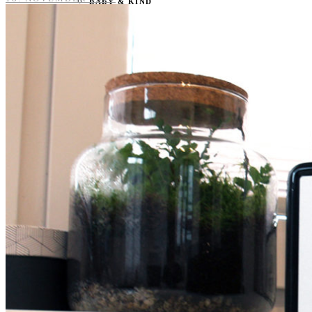
BABY & KIND
BLOGGER
BÜCHER
CASHBACK
GESUNDHEIT & SPORT
HOME & LIFESTYLE
KAUTION
REISE
TIERE
TECHNIK
KATEGORIEN
FOOD & DRINKS
KIND & BABY
BEAUTY
REZEPTE
LIFESTYLE
TIERE
SPORT & FITNESS
TECHNIK
GEWINNSPIELE
HAUSHALTSGERÄTE
KAFFEEMASCHINEN & CO
FOTOS UND FOTOBÜCHER