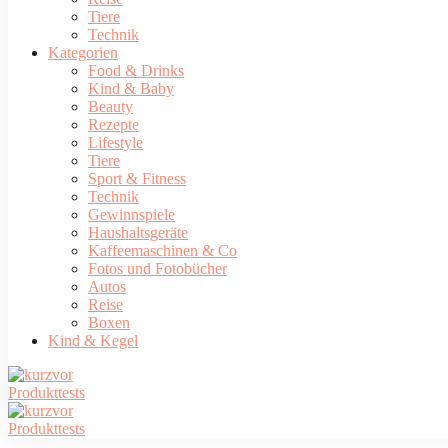
Tiere
Technik
Kategorien
Food & Drinks
Kind & Baby
Beauty
Rezepte
Lifestyle
Tiere
Sport & Fitness
Technik
Gewinnspiele
Haushaltsgeräte
Kaffeemaschinen & Co
Fotos und Fotobücher
Autos
Reise
Boxen
Kind & Kegel