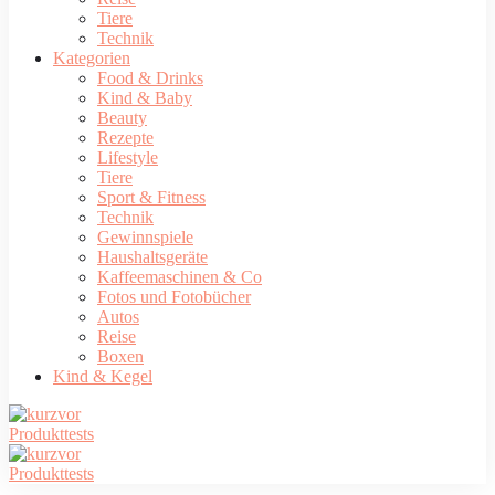
Tiere
Technik
Kategorien
Food & Drinks
Kind & Baby
Beauty
Rezepte
Lifestyle
Tiere
Sport & Fitness
Technik
Gewinnspiele
Haushaltsgeräte
Kaffeemaschinen & Co
Fotos und Fotobücher
Autos
Reise
Boxen
Kind & Kegel