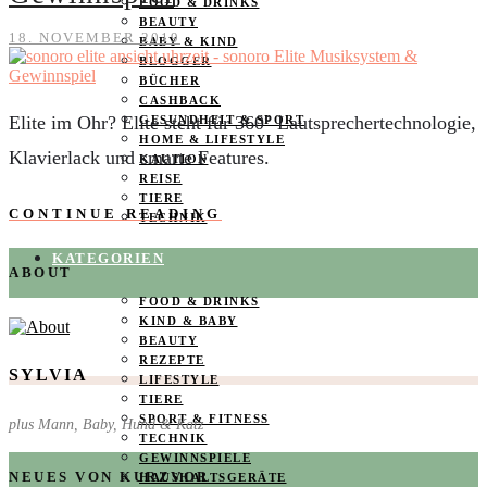
FOOD & DRINKS
BEAUTY
18. NOVEMBER 2019
BABY & KIND
BLOGGER
BÜCHER
CASHBACK
Elite im Ohr? Elite steht für 360° Lautsprechertechnologie,
GESUNDHEIT & SPORT
HOME & LIFESTYLE
Klavierlack und smarte Features.
KAUTION
REISE
TIERE
CONTINUE READING
TECHNIK
KATEGORIEN
ABOUT
FOOD & DRINKS
KIND & BABY
BEAUTY
REZEPTE
SYLVIA
LIFESTYLE
TIERE
SPORT & FITNESS
plus Mann, Baby, Hund & Katz
TECHNIK
GEWINNSPIELE
NEUES VON KURZVOR
HAUSHALTSGERÄTE