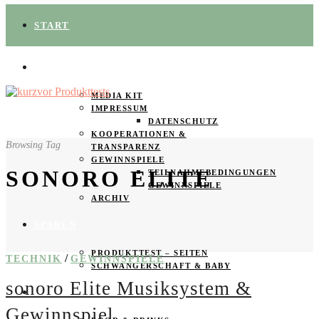
START
ÜBER UNS
MEDIA KIT
IMPRESSUM
DATENSCHUTZ
KOOPERATIONEN &
Browsing Tag
TRANSPARENZ
GEWINNSPIELE
SONORO ELITE
TEILNAHMEBEDINGUNGEN
GEWINNSPIELE
ARCHIV
SPAREN
PRODUKTTEST – SEITEN
/
TECHNIK
GEWINNSPIELE
SCHWANGERSCHAFT & BABY
sonoro Elite Musiksystem &
PRODUKTTESTER GESUCHT
Gewinnspiel