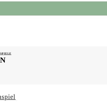
SPIELE
EN
spiel