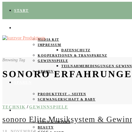
START
ÜBER UNS
MEDIA KIT
IMPRESSUM
DATENSCHUTZ
KOOPERATIONEN & TRANSPARENZ
Browsing Tag
GEWINNSPIELE
TEILNAHMEBEDINGUNGEN GEWINN
SONORO ERFAHRUNG
ARCHIV
SPAREN
PRODUKTTEST – SEITEN
SCHWANGERSCHAFT & BABY
/
TECHNIK
GEWINNSPIELE
PRODUKTTESTER GESUCHT
sonoro Elite Musiksystem & Gewinn
FOOD & DRINKS
BEAUTY
18. NOVEMBER 2019