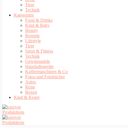
Tiere
Technik
Kategorien
Food & Drinks
Kind & Baby
Beauty
Rezepte
Lifestyle
Tiere
Sport & Fitness
Technik
Gewinnspiele
Haushaltsgeräte
Kaffeemaschinen & Co
Fotos und Fotobücher
Autos
Reise
Boxen
Kind & Kegel