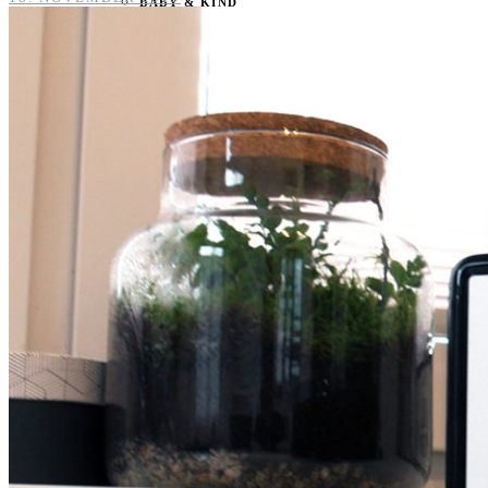
BABY & KIND
BLOGGER
BÜCHER
CASHBACK
GESUNDHEIT & SPORT
HOME & LIFESTYLE
KAUTION
REISE
TIERE
TECHNIK
KATEGORIEN
FOOD & DRINKS
KIND & BABY
BEAUTY
REZEPTE
LIFESTYLE
TIERE
SPORT & FITNESS
TECHNIK
GEWINNSPIELE
HAUSHALTSGERÄTE
KAFFEEMASCHINEN & CO
FOTOS UND FOTOBÜCHER