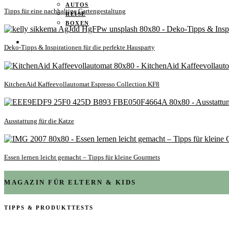
AUTOS
Tipps für eine nachhaltige Gartengestaltung
REISE
BOXEN
KIND & KEGEL
Deko-Tipps & Inspirationen für die perfekte Hausparty
KitchenAid Kaffeevollautomat Espresso Collection KF8
Ausstattung für die Katze
Essen lernen leicht gemacht – Tipps für kleine Gourmets
MAGAZIN FÜR ELTERN & KIDS
TIPPS & PRODUKTTESTS