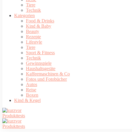
Tiere
Technik
Kategorien
Food & Drinks
Kind & Baby
Beauty
Rezepte
Lifestyle
Tiere
Sport & Fitness
Technik
Gewinnspiele
Haushaltsgeräte
Kaffeemaschinen & Co
Fotos und Fotobücher
Autos
Reise
Boxen
Kind & Kegel