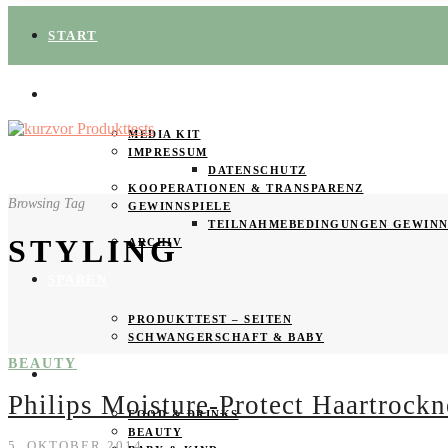
START
ÜBER UNS
MEDIA KIT
IMPRESSUM
DATENSCHUTZ
KOOPERATIONEN & TRANSPARENZ
Browsing Tag
GEWINNSPIELE
TEILNAHMEBEDINGUNGEN GEWINN
STYLING
ARCHIV
SPAREN
PRODUKTTEST – SEITEN
SCHWANGERSCHAFT & BABY
BEAUTY
PRODUKTTESTER GESUCHT
Philips Moisture-Protect Haartrockn
FOOD & DRINKS
BEAUTY
5. OKTOBER 2014