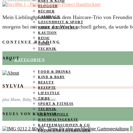
BABY & KIND
BLOGGER
BÜCHER
Mein Lieblingsprodukt aus dem Haircare-Trio von Freundin 
CASHBACK
GESUNDHEIT & SPORT
morgens bei mir unter der Woche schnell gehen, da wurde bi
HOME & LIFESTYLE
KAUTION
REISE
CONTINUE READING
TIERE
TECHNIK
ABOUT
KATEGORIEN
FOOD & DRINKS
KIND & BABY
BEAUTY
SYLVIA
REZEPTE
LIFESTYLE
TIERE
plus Mann, Baby, Hund & Katz
SPORT & FITNESS
TECHNIK
NEUES VON KURZVOR
GEWINNSPIELE
HAUSHALTSGERÄTE
KAFFEEMASCHINEN & CO
1
FOTOS UND FOTOBÜCHER