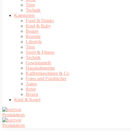
Tiere
Technik
Kategorien
Food & Drinks
Kind & Baby
Beauty
Rezepte
Lifestyle
Tiere
Sport & Fitness
Technik
Gewinnspiele
Haushaltsgeräte
Kaffeemaschinen & Co
Fotos und Fotobücher
Autos
Reise
Boxen
Kind & Kegel