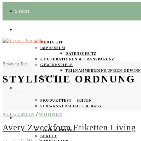
START
ÜBER UNS
MEDIA KIT
IMPRESSUM
DATENSCHUTZ
KOOPERATIONEN & TRANSPARENZ
Browsing Tag
GEWINNSPIELE
TEILNAHMEBEDINGUNGEN GEWINN
STYLISCHE ORDNUNG
ARCHIV
SPAREN
PRODUKTTEST – SEITEN
SCHWANGERSCHAFT & BABY
/
ALLGEMEIN
WOHNEN
PRODUKTTESTER GESUCHT
Avery Zweckform Etiketten Living
FOOD & DRINKS
BEAUTY
22. SEPTEMBER 2015