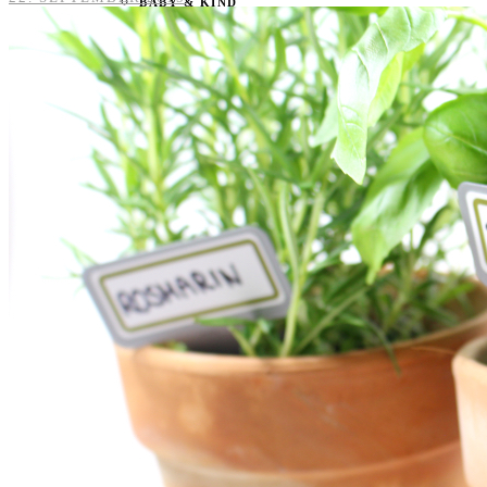
BABY & KIND
BLOGGER
BÜCHER
CASHBACK
GESUNDHEIT & SPORT
HOME & LIFESTYLE
KAUTION
REISE
TIERE
TECHNIK
KATEGORIEN
FOOD & DRINKS
KIND & BABY
BEAUTY
REZEPTE
LIFESTYLE
TIERE
SPORT & FITNESS
TECHNIK
GEWINNSPIELE
HAUSHALTSGERÄTE
KAFFEEMASCHINEN & CO
FOTOS UND FOTOBÜCHER