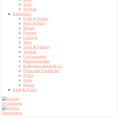
Tiere
Technik
Kategorien
Food & Drinks
Kind & Baby
Beauty
Rezepte
Lifestyle
Tiere
Sport & Fitness
Technik
Gewinnspiele
Haushaltsgeräte
Kaffeemaschinen & Co
Fotos und Fotobücher
Autos
Reise
Boxen
Kind & Kegel