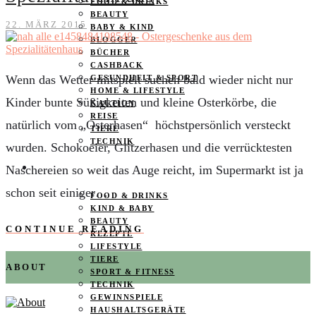
FOOD & DRINKS
BEAUTY
22. MÄRZ 2015
BABY & KIND
BLOGGER
BÜCHER
CASHBACK
Wenn das Wetter mitspielt suchen bald wieder nicht nur
GESUNDHEIT & SPORT
HOME & LIFESTYLE
Kinder bunte Süßigkeiten und kleine Osterkörbe, die
KAUTION
REISE
natürlich vom „Osterhasen“ höchstpersönlich versteckt
TIERE
TECHNIK
wurden. Schokoeier, Glitzerhasen und die verrücktesten
KATEGORIEN
Naschereien so weit das Auge reicht, im Supermarkt ist ja
schon seit einiger…
FOOD & DRINKS
KIND & BABY
BEAUTY
CONTINUE READING
REZEPTE
LIFESTYLE
TIERE
ABOUT
SPORT & FITNESS
TECHNIK
GEWINNSPIELE
HAUSHALTSGERÄTE