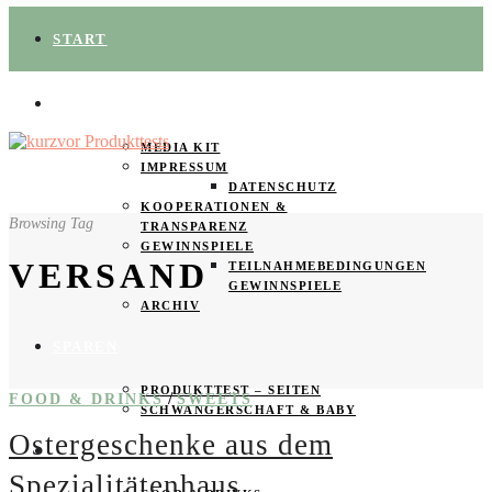
START
ÜBER UNS
MEDIA KIT
IMPRESSUM
DATENSCHUTZ
KOOPERATIONEN &
Browsing Tag
TRANSPARENZ
GEWINNSPIELE
VERSAND
TEILNAHMEBEDINGUNGEN
GEWINNSPIELE
ARCHIV
SPAREN
PRODUKTTEST – SEITEN
/
FOOD & DRINKS
SWEETS
SCHWANGERSCHAFT & BABY
Ostergeschenke aus dem
PRODUKTTESTER GESUCHT
Spezialitätenhaus