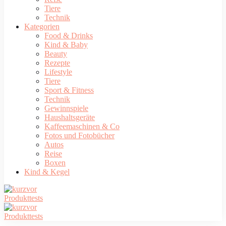
Tiere
Technik
Kategorien
Food & Drinks
Kind & Baby
Beauty
Rezepte
Lifestyle
Tiere
Sport & Fitness
Technik
Gewinnspiele
Haushaltsgeräte
Kaffeemaschinen & Co
Fotos und Fotobücher
Autos
Reise
Boxen
Kind & Kegel