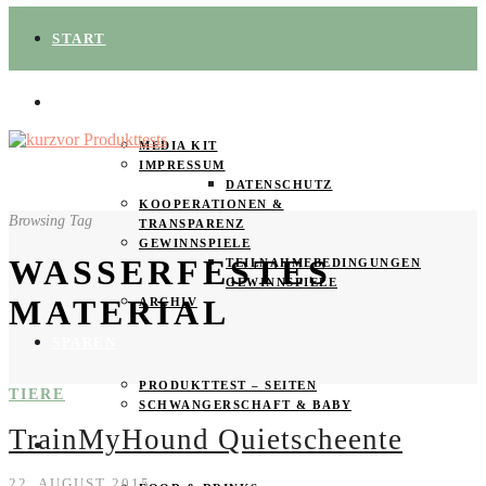
START
ÜBER UNS
MEDIA KIT
IMPRESSUM
DATENSCHUTZ
KOOPERATIONEN &
Browsing Tag
TRANSPARENZ
GEWINNSPIELE
WASSERFESTES
TEILNAHMEBEDINGUNGEN
GEWINNSPIELE
MATERIAL
ARCHIV
SPAREN
PRODUKTTEST – SEITEN
TIERE
SCHWANGERSCHAFT & BABY
TrainMyHound Quietscheente
PRODUKTTESTER GESUCHT
22. AUGUST 2015