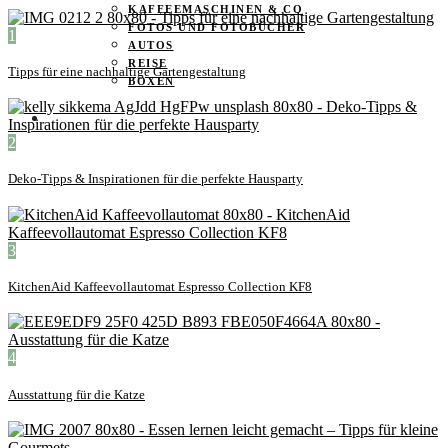
KAFFEEMASCHINEN & CO
FOTOS UND FOTOBÜCHER
1
AUTOS
REISE
Tipps für eine nachhaltige Gartengestaltung
BOXEN
KIND & KEGEL
2
Deko-Tipps & Inspirationen für die perfekte Hausparty
3
KitchenAid Kaffeevollautomat Espresso Collection KF8
4
Ausstattung für die Katze