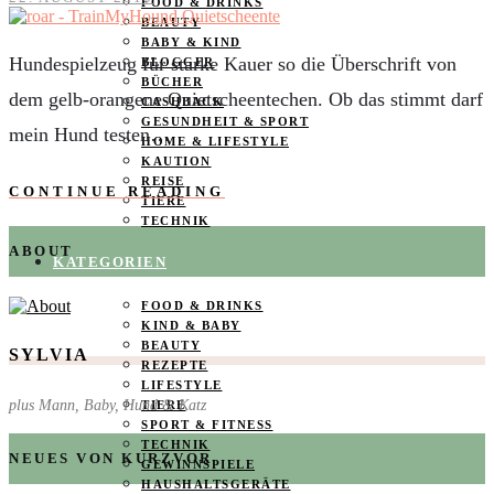
FOOD & DRINKS
BEAUTY
BABY & KIND
Hundespielzeug für starke Kauer so die Überschrift von
BLOGGER
BÜCHER
dem gelb-orangene Quietscheentechen. Ob das stimmt darf
CASHBACK
GESUNDHEIT & SPORT
mein Hund testen…
HOME & LIFESTYLE
KAUTION
REISE
CONTINUE READING
TIERE
TECHNIK
ABOUT
KATEGORIEN
FOOD & DRINKS
KIND & BABY
BEAUTY
SYLVIA
REZEPTE
LIFESTYLE
plus Mann, Baby, Hund & Katz
TIERE
SPORT & FITNESS
TECHNIK
NEUES VON KURZVOR
GEWINNSPIELE
HAUSHALTSGERÄTE