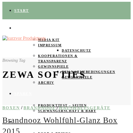
START
ÜBER UNS
MEDIA KIT
IMPRESSUM
DATENSCHUTZ
KOOPERATIONEN &
Browsing Tag
TRANSPARENZ
GEWINNSPIELE
ZEWA SOFTIES
TEILNAHMEBEDINGUNGEN
GEWINNSPIELE
ARCHIV
SPAREN
PRODUKTTEST – SEITEN
/
/
BOXEN
BRANDNOOZ
HAUSHALTSGERÄTE
SCHWANGERSCHAFT & BABY
Brandnooz Wohlfühl-Glanz Box
PRODUKTTESTER GESUCHT
2015