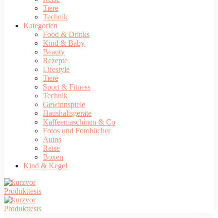
Tiere
Technik
Kategorien
Food & Drinks
Kind & Baby
Beauty
Rezepte
Lifestyle
Tiere
Sport & Fitness
Technik
Gewinnspiele
Haushaltsgeräte
Kaffeemaschinen & Co
Fotos und Fotobücher
Autos
Reise
Boxen
Kind & Kegel