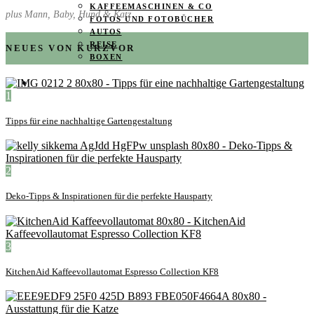
KAFFEEMASCHINEN & CO
plus Mann, Baby, Hund & Katz
FOTOS UND FOTOBÜCHER
AUTOS
REISE
NEUES VON KURZVOR
BOXEN
KIND & KEGEL
1
Tipps für eine nachhaltige Gartengestaltung
2
Deko-Tipps & Inspirationen für die perfekte Hausparty
3
KitchenAid Kaffeevollautomat Espresso Collection KF8