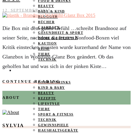
FOOD & DRINKS
BEAUTY
12. SEPTEMBER 2015
BABY & KIND
BLOGGER
BÜCHER
Die Box mit dem guten Gefühl …schreibt Brandnooz auf
CASHBACK
GESUNDHEIT & SPORT
seiner Seite, nachdem die letzten Nonfood-Boxen viel
HOME & LIFESTYLE
KAUTION
Kritik einstecken mussten wurde kurzerhand der Name von
REISE
TIERE
Glanzbox in Wohlfühl-Glanz Box geändert. Ob das
TECHNIK
geholfen hat und was sich in der pinken Kiste…
KATEGORIEN
CONTINUE READING
FOOD & DRINKS
KIND & BABY
BEAUTY
ABOUT
REZEPTE
LIFESTYLE
TIERE
SPORT & FITNESS
TECHNIK
SYLVIA
GEWINNSPIELE
HAUSHALTSGERÄTE