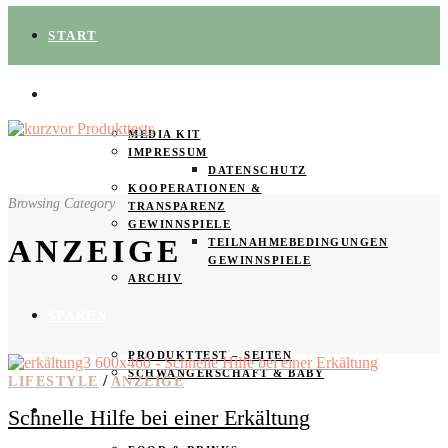
START
ÜBER UNS
MEDIA KIT
IMPRESSUM
DATENSCHUTZ
KOOPERATIONEN &
Browsing Category
TRANSPARENZ
GEWINNSPIELE
ANZEIGE
TEILNAHMEBEDINGUNGEN
GEWINNSPIELE
ARCHIV
SPAREN
PRODUKTTEST – SEITEN
SCHWANGERSCHAFT & BABY
/
LIFESTYLE
ANZEIGE
PRODUKTTESTER GESUCHT
Schnelle Hilfe bei einer Erkältung