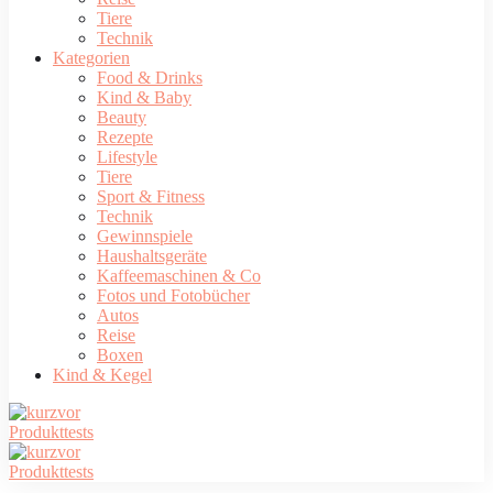
Tiere
Technik
Kategorien
Food & Drinks
Kind & Baby
Beauty
Rezepte
Lifestyle
Tiere
Sport & Fitness
Technik
Gewinnspiele
Haushaltsgeräte
Kaffeemaschinen & Co
Fotos und Fotobücher
Autos
Reise
Boxen
Kind & Kegel