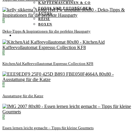
KAFFEEMASCHINEN & CO
FOTOS UND FOTOBÜCHER
AUTOS
REISE
2
BOXEN
Deko-Tipps & Inspirationen für die perfekte Hausparty
KIND & KEGEL
3
KitchenAid Kaffeevollautomat Espresso Collection KF8
4
Ausstattung für die Katze
5
Essen lernen leicht gemacht – Tipps für kleine Gourmets