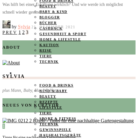
FOOD & DRINKS
Was hilft bei einer Erkältung wirklich? Und wie werde ich möglichst
BEAUTY
schnell wieder gesund?
BABY & KIND
BLOGGER
BÜCHER
by
Sylvia
21. DEZEMBER 2021
CASHBACK
1
2
3
PREV
GESUNDHEIT & SPORT
HOME & LIFESTYLE
KAUTION
ABOUT
REISE
TIERE
TECHNIK
KATEGORIEN
SYLVIA
FOOD & DRINKS
plus Mann, Baby, Hund & Katz
KIND & BABY
BEAUTY
REZEPTE
NEUES VON KURZVOR
LIFESTYLE
TIERE
SPORT & FITNESS
TECHNIK
1
GEWINNSPIELE
HAUSHALTSGERÄTE
Tipps für eine nachhaltige Gartengestaltung