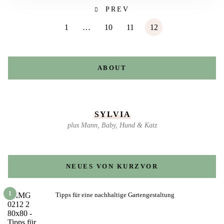
PREV
1
…
10
11
12
ABOUT
SYLVIA
plus Mann, Baby, Hund & Katz
NEUES VON KURZVOR
1
Tipps für eine nachhaltige Gartengestaltung