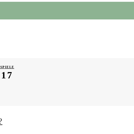
SPIELE
17
?