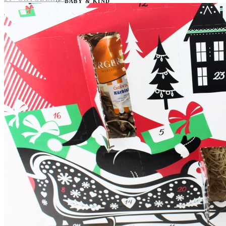
BABY & KIND
BLOGGER
BÜCHER
CASHBACK
GESUNDHEIT & SPORT
HOME & LIFESTYLE
KAUTION
REISE
TIERE
TECHNIK
KATEGORIEN
FOOD & DRINKS
KIND & BABY
BEAUTY
REZEPTE
LIFESTYLE
TIERE
SPORT & FITNESS
TECHNIK
GEWINNSPIELE
HAUSHALTSGERÄTE
KAFFEEMASCHINEN & CO
FOTOS UND FOTOBÜCHER