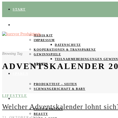
START
ÜBER UNS
MEDIA KIT
IMPRESSUM
DATENSCHUTZ
KOOPERATIONEN & TRANSPARENZ
Browsing Tag
GEWINNSPIELE
TEILNAHMEBEDINGUNGEN GEWINN
ADVENTSKALENDER 20
ARCHIV
SPAREN
PRODUKTTEST – SEITEN
SCHWANGERSCHAFT & BABY
LIFESTYLE
PRODUKTTESTER GESUCHT
Welcher Adventskalender lohnt sich
FOOD & DRINKS
BEAUTY
21. OKTOBER 2017