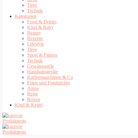
Tiere
Technik
Kategorien
Food & Drinks
Kind & Baby
Beauty
Rezepte
Lifestyle
Tiere
Sport & Fitness
Technik
Gewinnspiele
Haushaltsgeräte
Kaffeemaschinen & Co
Fotos und Fotobücher
Autos
Reise
Boxen
Kind & Kegel