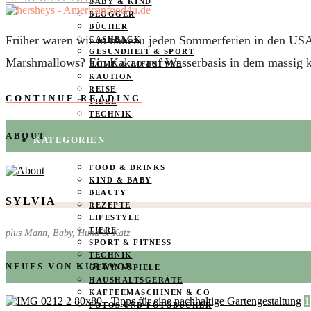
BABY & KIND
BLOGGER
BÜCHER
Früher waren wir in nahezu jeden Sommerferien in den USA 
CASHBACK
GESUNDHEIT & SPORT
Marshmallows? Ein Kakao auf Wasserbasis in dem massig
HOME & LIFESTYLE
KAUTION
REISE
CONTINUE READING
TIERE
TECHNIK
ABOUT
KATEGORIEN
FOOD & DRINKS
KIND & BABY
BEAUTY
SYLVIA
REZEPTE
LIFESTYLE
TIERE
plus Mann, Baby, Hund & Katz
SPORT & FITNESS
TECHNIK
NEUES VON KURZVOR
GEWINNSPIELE
HAUSHALTSGERÄTE
KAFFEEMASCHINEN & CO
1
FOTOS UND FOTOBÜCHER