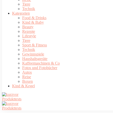
Tiere
Technik
Kategorien
Food & Drinks
Kind & Baby
Beauty
Rezepte
Lifestyle
Tiere
Sport & Fitness
Technik
Gewinnspiele
Haushaltsgeräte
Kaffeemaschinen & Co
Fotos und Fotobücher
Autos
Reise
Boxen
Kind & Kegel