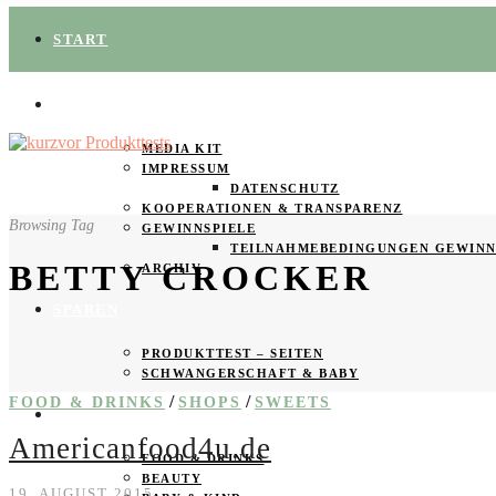
START
ÜBER UNS
MEDIA KIT
IMPRESSUM
DATENSCHUTZ
KOOPERATIONEN & TRANSPARENZ
Browsing Tag
GEWINNSPIELE
TEILNAHMEBEDINGUNGEN GEWINN
BETTY CROCKER
ARCHIV
SPAREN
PRODUKTTEST – SEITEN
SCHWANGERSCHAFT & BABY
/
/
FOOD & DRINKS
SHOPS
SWEETS
PRODUKTTESTER GESUCHT
Americanfood4u.de
FOOD & DRINKS
BEAUTY
19. AUGUST 2015