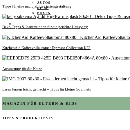
AUTOS
Tipps für eine nachhaltige Gartengestaltung
REISE
BOXEN
KIND & KEGEL
Deko-Tipps & Inspirationen für die perfekte Hausparty
KitchenAid Kaffeevollautomat Espresso Collection KF8
Ausstattung für die Katze
Essen lernen leicht gemacht – Tipps für kleine Gourmets
MAGAZIN FÜR ELTERN & KIDS
TIPPS & PRODUKTTESTS