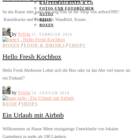
KAFFEEMASCHINEN & CO
FOTOS UND FOTOBÜCHER
Ist das Kunst oder kann das weg?Das ist der Shop von artboxONE!
AUTOS
Kunstdrucke und Designs als Wandbild, Kissen…
REISE
BOXEN
by
Sylvia
21. FEBRUAR 2016
KIND & KEGEL
/
/
BOXEN
FOOD & DRINKS
SHOPS
Hello Fresh Kochbox
Hello Fresh Aboboxen Lohnt sich die Box oder ist das Abo viel teurer als
ein Einkauf?
by
Sylvia
24. JANUAR 2016
/
REISE
SHOPS
Ein Urlaub mit Airbnb
Willkommen zu Hause Miete einzigartige Unterkünfte von lokalen
Gastgebern in mehr als 190 Ländern.