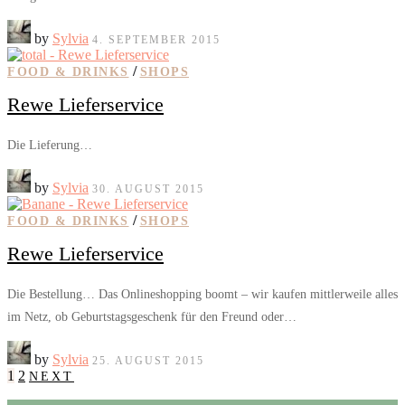
by
Sylvia
4. SEPTEMBER 2015
/
FOOD & DRINKS
SHOPS
Rewe Lieferservice
Die Lieferung…
by
Sylvia
30. AUGUST 2015
/
FOOD & DRINKS
SHOPS
Rewe Lieferservice
Die Bestellung… Das Onlineshopping boomt – wir kaufen mittlerweile alles
im Netz, ob Geburtstagsgeschenk für den Freund oder…
by
Sylvia
25. AUGUST 2015
1
2
NEXT