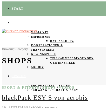
START
ÜBER UNS
MEDIA KIT
IMPRESSUM
DATENSCHUTZ
KOOPERATIONEN &
Browsing Category
TRANSPARENZ
GEWINNSPIELE
SHOPS
TEILNAHMEBEDINGUNGEN
GEWINNSPIELE
ARCHIV
SPAREN
PRODUKTTEST – SEITEN
/
/
SPORT & FITNESS
SHOPS
VIDEOS
SCHWANGERSCHAFT & BABY
blackPack ESY S von aerobis
PRODUKTTESTER GESUCHT
19. SEPTEMBER 2016