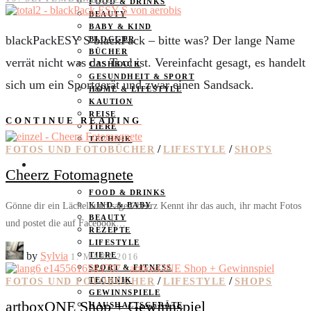
FOOD & DRINKS
BEAUTY
BABY & KIND
blackPackESY S blackPack – bitte was? Der lange Name
BLOGGER
BÜCHER
verrät nicht was das Tool ist. Vereinfacht gesagt, es handelt
CASHBACK
GESUNDHEIT & SPORT
sich um ein Sportgerät und zwar einen Sandsack.
HOME & LIFESTYLE
KAUTION
REISE
CONTINUE READING
TIERE
TECHNIK
/
/
FOTOS UND FOTOBÜCHER
LIFESTYLE
SHOPS
KATEGORIEN
Cheerz Fotomagnete
FOOD & DRINKS
Gönne dir ein Lächelnund sage Cheerz Kennt ihr das auch, ihr macht Fotos
KIND & BABY
BEAUTY
und postet die auf Facebook…
REZEPTE
LIFESTYLE
by
Sylvia
TIERE
1. MÄRZ 2016
SPORT & FITNESS
/
/
TECHNIK
FOTOS UND FOTOBÜCHER
LIFESTYLE
SHOPS
GEWINNSPIELE
artboxONE Shop + Gewinnspiel
HAUSHALTSGERÄTE