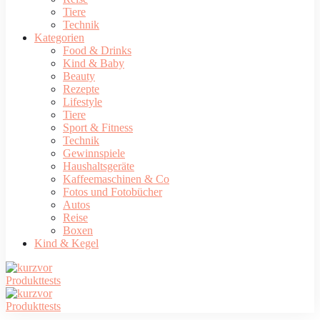
Tiere
Technik
Kategorien
Food & Drinks
Kind & Baby
Beauty
Rezepte
Lifestyle
Tiere
Sport & Fitness
Technik
Gewinnspiele
Haushaltsgeräte
Kaffeemaschinen & Co
Fotos und Fotobücher
Autos
Reise
Boxen
Kind & Kegel