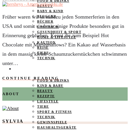
FOOD & DRINKS
BEAUTY
BABY & KIND
Früher waren wir in nahezu jeden Sommerferien in den
BLOGGER
BÜCHER
USA und somit sind mir einige Produkte besonders gut in
CASHBACK
GESUNDHEIT & SPORT
Erinnerung geblieben. Kennt ihr zum Beispiel Hot
HOME & LIFESTYLE
KAUTION
Chocolate mit Marshmallows? Ein Kakao auf Wasserbasis
REISE
in dem massig kleine Schaumzuckerstückchen schwimmen
TIERE
TECHNIK
unter…
KATEGORIEN
CONTINUE READING
FOOD & DRINKS
KIND & BABY
BEAUTY
ABOUT
REZEPTE
LIFESTYLE
TIERE
SPORT & FITNESS
TECHNIK
SYLVIA
GEWINNSPIELE
HAUSHALTSGERÄTE