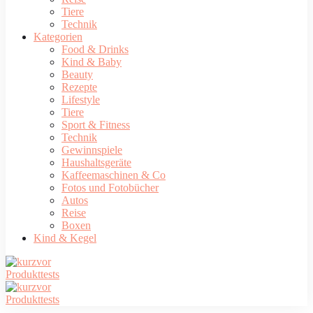
Tiere
Technik
Kategorien
Food & Drinks
Kind & Baby
Beauty
Rezepte
Lifestyle
Tiere
Sport & Fitness
Technik
Gewinnspiele
Haushaltsgeräte
Kaffeemaschinen & Co
Fotos und Fotobücher
Autos
Reise
Boxen
Kind & Kegel