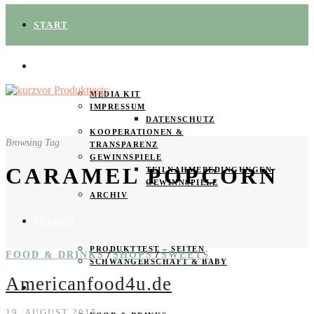
START
ÜBER UNS
MEDIA KIT
IMPRESSUM
DATENSCHUTZ
KOOPERATIONEN &
Browsing Tag
TRANSPARENZ
GEWINNSPIELE
CARAMEL POPCORN
TEILNAHMEBEDINGUNGEN
GEWINNSPIELE
ARCHIV
SPAREN
PRODUKTTEST – SEITEN
/
/
FOOD & DRINKS
SHOPS
SWEETS
SCHWANGERSCHAFT & BABY
Americanfood4u.de
PRODUKTTESTER GESUCHT
19. AUGUST 2015