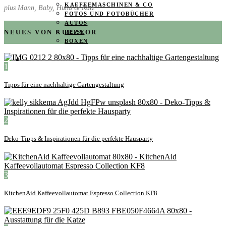
KAFFEEMASCHINEN & CO
plus Mann, Baby, Hund & Katz
FOTOS UND FOTOBÜCHER
AUTOS
NEUES VON KURZVOR
REISE
BOXEN
KIND & KEGEL
1
Tipps für eine nachhaltige Gartengestaltung
2
Deko-Tipps & Inspirationen für die perfekte Hausparty
3
KitchenAid Kaffeevollautomat Espresso Collection KF8