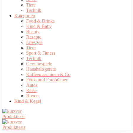
Tiere
Technik
Kategorien
Food & Drinks
Kind & Baby
Beauty
Rezepte
Lifestyle
Tiere
Sport & Fitness
Technik
Gewinnspiele
Haushaltsgeräte
Kaffeemaschinen & Co
Fotos und Fotobücher
Autos
Reise
Boxen
Kind & Kegel