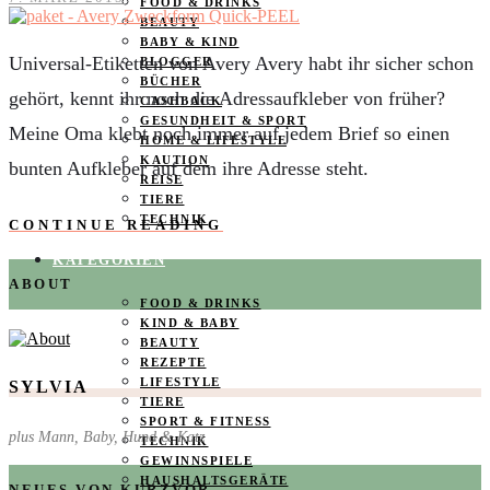
FOOD & DRINKS
BEAUTY
BABY & KIND
Universal-Etiketten von Avery Avery habt ihr sicher schon
BLOGGER
BÜCHER
gehört, kennt ihr noch die Adressaufkleber von früher?
CASHBACK
GESUNDHEIT & SPORT
Meine Oma klebt noch immer auf jedem Brief so einen
HOME & LIFESTYLE
KAUTION
bunten Aufkleber auf dem ihre Adresse steht.
REISE
TIERE
TECHNIK
CONTINUE READING
KATEGORIEN
ABOUT
FOOD & DRINKS
KIND & BABY
BEAUTY
REZEPTE
LIFESTYLE
SYLVIA
TIERE
SPORT & FITNESS
plus Mann, Baby, Hund & Katz
TECHNIK
GEWINNSPIELE
HAUSHALTSGERÄTE
NEUES VON KURZVOR