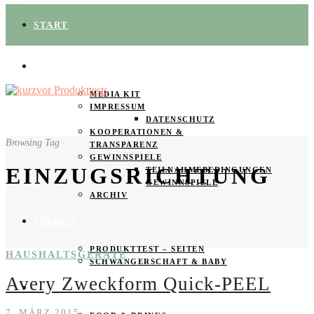
START
ÜBER UNS
MEDIA KIT
IMPRESSUM
DATENSCHUTZ
KOOPERATIONEN &
Browsing Tag
TRANSPARENZ
GEWINNSPIELE
EINZUGSRICHTUNG
TEILNAHMEBEDINGUNGEN
GEWINNSPIELE
ARCHIV
SPAREN
PRODUKTTEST – SEITEN
HAUSHALTSGERÄTE
SCHWANGERSCHAFT & BABY
Avery Zweckform Quick-PEEL
PRODUKTTESTER GESUCHT
7. MÄRZ 2015