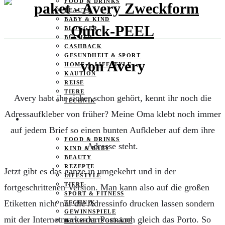
FOOD & DRINKS
BEAUTY
BABY & KIND
BLOGGER
BÜCHER
CASHBACK
GESUNDHEIT & SPORT
von Avery
HOME & LIFESTYLE
KAUTION
REISE
TIERE
Avery habt ihr sicher schon gehört, kennt ihr noch die
TECHNIK
Adressaufkleber von früher? Meine Oma klebt noch immer
KATEGORIEN
auf jedem Brief so einen bunten Aufkleber auf dem ihre
FOOD & DRINKS
Adresse steht.
KIND & BABY
BEAUTY
REZEPTE
Jetzt gibt es das ganze in umgekehrt und in der
LIFESTYLE
TIERE
fortgeschrittenen Version. Man kann also auf die großen
SPORT & FITNESS
Etiketten nicht nur die Adressinfo drucken lassen sondern
TECHNIK
GEWINNSPIELE
mit der Internetmarke der Post auch gleich das Porto. So
HAUSHALTSGERÄTE