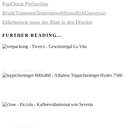
Post
Quick Peel
seriöse
Briefe
Test
testen
Tester
umweltfreundlich
Universal-
Etiketten
wie muss das Blatt in den Drucker
FURTHER READING...
Twercs – Gewürzregal La Vita
28. SEPTEMBER 2015
Albatros Teppichreiniger Hydro 7500
17. AUGUST 2022
Piccola – Kaffeevollautomat von Severin