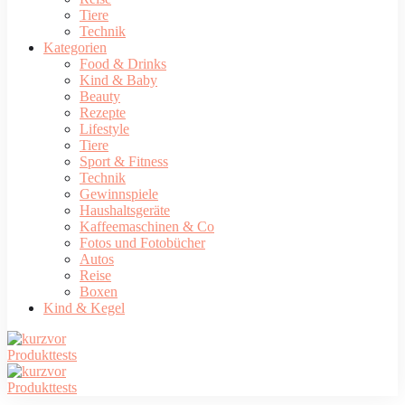
Tiere
Technik
Kategorien
Food & Drinks
Kind & Baby
Beauty
Rezepte
Lifestyle
Tiere
Sport & Fitness
Technik
Gewinnspiele
Haushaltsgeräte
Kaffeemaschinen & Co
Fotos und Fotobücher
Autos
Reise
Boxen
Kind & Kegel