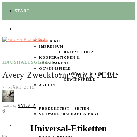
START
ÜBER UNS
MEDIA KIT
IMPRESSUM
DATENSCHUTZ
KOOPERATIONEN &
HAUSHALTSGERÄTE
TRANSPARENZ
GEWINNSPIELE
Avery Zweckform Quick-PEEL
TEILNAHMEBEDINGUNGEN
GEWINNSPIELE
ARCHIV
7. MÄRZ 2015
SPAREN
SYLVIA
Written by
PRODUKTTEST – SEITEN
6
SCHWANGERSCHAFT & BABY
Universal-Etiketten
PRODUKTTESTER GESUCHT