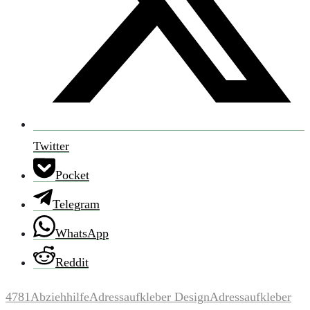
Twitter
Pocket
Telegram
WhatsApp
Reddit
4781
Abziehhilfe
Adressaufkleber Design
Adressaufkleber