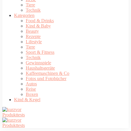
Tiere
Technik
Kategorien
Food & Drinks
Kind & Baby
Beauty
Rezepte
Lifestyle
Tiere
Sport & Fitness
Technik
Gewinnspiele
Haushaltsgeräte
Kaffeemaschinen & Co
Fotos und Fotobücher
Autos
Reise
Boxen
Kind & Kegel