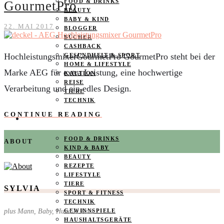
FOOD & DRINKS
GourmetPro
BEAUTY
BABY & KIND
22. MAI 2017
BLOGGER
BÜCHER
CASHBACK
HochleistungsmixerGourmetPro GourmetPro steht bei der
GESUNDHEIT & SPORT
HOME & LIFESTYLE
Marke AEG für extra Leistung, eine hochwertige
KAUTION
REISE
Verarbeitung und ein edles Design.
TIERE
TECHNIK
CONTINUE READING
KATEGORIEN
FOOD & DRINKS
ABOUT
KIND & BABY
BEAUTY
REZEPTE
LIFESTYLE
TIERE
SYLVIA
SPORT & FITNESS
TECHNIK
plus Mann, Baby, Hund & Katz
GEWINNSPIELE
HAUSHALTSGERÄTE