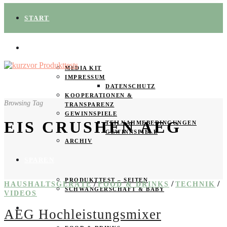
START
ÜBER UNS
MEDIA KIT
IMPRESSUM
DATENSCHUTZ
KOOPERATIONEN &
Browsing Tag
TRANSPARENZ
GEWINNSPIELE
EIS CRUSHEN AEG
TEILNAHMEBEDINGUNGEN
GEWINNSPIELE
ARCHIV
SPAREN
PRODUKTTEST – SEITEN
/
/
/
HAUSHALTSGERÄTE
FOOD & DRINKS
TECHNIK
SCHWANGERSCHAFT & BABY
VIDEOS
PRODUKTTESTER GESUCHT
AEG Hochleistungsmixer