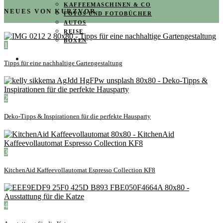
KAFFEEMASCHINEN & CO
NEUES VON KURZVOR
FOTOS UND FOTOBÜCHER
AUTOS
REISE
BOXEN
1
KIND & KEGEL
Tipps für eine nachhaltige Gartengestaltung
2
Deko-Tipps & Inspirationen für die perfekte Hausparty
3
KitchenAid Kaffeevollautomat Espresso Collection KF8
4