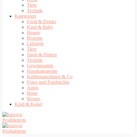
Tiere
Technik
Kategorien
Food & Drinks
Kind & Baby
Beauty
Rezepte
Lifestyle
Tiere
Sport & Fitness
Technik
Gewinnspiele
Haushaltsgeräte
Kaffeemaschinen & Co
Fotos und Fotobücher
Autos
Reise
Boxen
Kind & Kegel