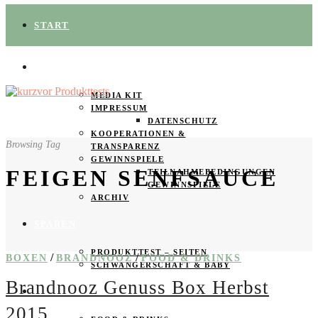
START
ÜBER UNS
MEDIA KIT
IMPRESSUM
DATENSCHUTZ
KOOPERATIONEN &
Browsing Tag
TRANSPARENZ
GEWINNSPIELE
FEIGEN SENFSAUCE
TEILNAHMEBEDINGUNGEN
GEWINNSPIELE
ARCHIV
SPAREN
PRODUKTTEST – SEITEN
/
/
BOXEN
BRANDNOOZ
FOOD & DRINKS
SCHWANGERSCHAFT & BABY
Brandnooz Genuss Box Herbst
PRODUKTTESTER GESUCHT
2015