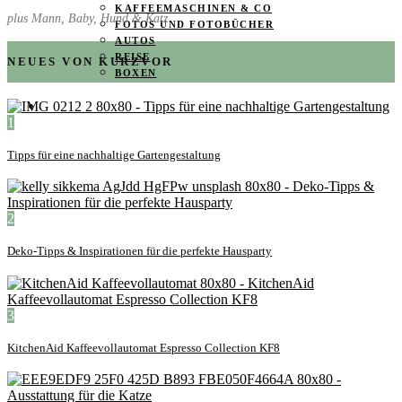
KAFFEEMASCHINEN & CO
plus Mann, Baby, Hund & Katz
FOTOS UND FOTOBÜCHER
AUTOS
REISE
NEUES VON KURZVOR
BOXEN
KIND & KEGEL
1
Tipps für eine nachhaltige Gartengestaltung
2
Deko-Tipps & Inspirationen für die perfekte Hausparty
3
KitchenAid Kaffeevollautomat Espresso Collection KF8