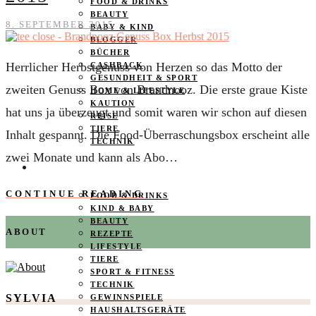
FOOD & DRINKS
BEAUTY
8. SEPTEMBER 2015
BABY & KIND
BLOGGER
BÜCHER
Herrlicher Herbstgenuss von Herzen so das Motto der
CASHBACK
GESUNDHEIT & SPORT
zweiten Genuss Box von Brandnooz. Die erste graue Kiste
HOME & LIFESTYLE
KAUTION
hat uns ja überzeugt und somit waren wir schon auf diesen
REISE
TIERE
Inhalt gespannt. Die Food-Überraschungsbox erscheint alle
TECHNIK
zwei Monate und kann als Abo…
KATEGORIEN
CONTINUE READING
FOOD & DRINKS
KIND & BABY
BEAUTY
ABOUT
REZEPTE
LIFESTYLE
TIERE
SPORT & FITNESS
TECHNIK
SYLVIA
GEWINNSPIELE
HAUSHALTSGERÄTE