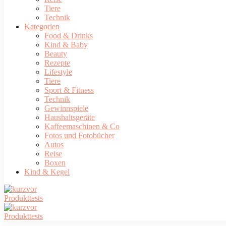
Tiere
Technik
Kategorien
Food & Drinks
Kind & Baby
Beauty
Rezepte
Lifestyle
Tiere
Sport & Fitness
Technik
Gewinnspiele
Haushaltsgeräte
Kaffeemaschinen & Co
Fotos und Fotobücher
Autos
Reise
Boxen
Kind & Kegel