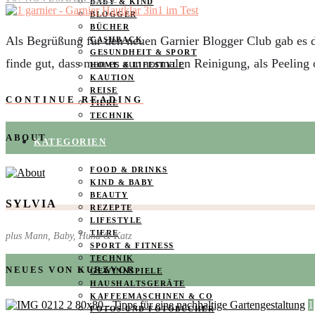
BABY & KIND
BLOGGER
BÜCHER
Als Begrüßung für den neuen Garnier Blogger Club gab es da
CASHBACK
GESUNDHEIT & SPORT
finde gut, dass man es zur normalen Reinigung, als Peelin
HOME & LIFESTYLE
KAUTION
REISE
CONTINUE READING
TIERE
TECHNIK
ABOUT
KATEGORIEN
FOOD & DRINKS
KIND & BABY
BEAUTY
SYLVIA
REZEPTE
LIFESTYLE
TIERE
plus Mann, Baby, Hund & Katz
SPORT & FITNESS
TECHNIK
NEUES VON KURZVOR
GEWINNSPIELE
HAUSHALTSGERÄTE
KAFFEEMASCHINEN & CO
1
FOTOS UND FOTOBÜCHER