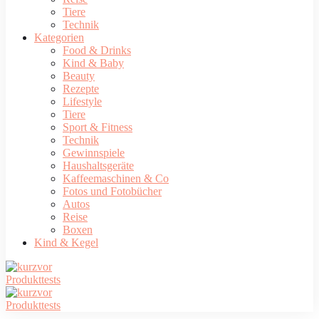
Tiere
Technik
Kategorien
Food & Drinks
Kind & Baby
Beauty
Rezepte
Lifestyle
Tiere
Sport & Fitness
Technik
Gewinnspiele
Haushaltsgeräte
Kaffeemaschinen & Co
Fotos und Fotobücher
Autos
Reise
Boxen
Kind & Kegel