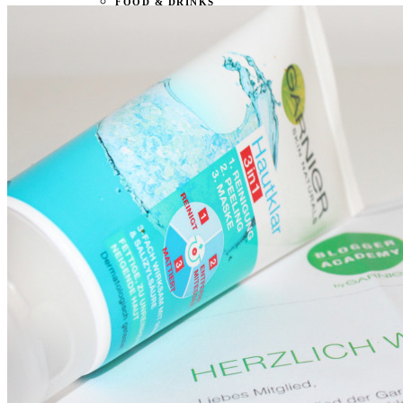
FOOD & DRINKS
BEAUTY
BABY & KIND
BLOGGER
BÜCHER
CASHBACK
GESUNDHEIT & SPORT
HOME & LIFESTYLE
KAUTION
REISE
TIERE
TECHNIK
KATEGORIEN
FOOD & DRINKS
KIND & BABY
BEAUTY
REZEPTE
LIFESTYLE
TIERE
SPORT & FITNESS
TECHNIK
GEWINNSPIELE
HAUSHALTSGERÄTE