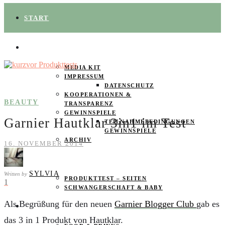
START
ÜBER UNS
MEDIA KIT
IMPRESSUM
DATENSCHUTZ
KOOPERATIONEN &
BEAUTY
TRANSPARENZ
GEWINNSPIELE
Garnier Hautklar 3in1 im Test
TEILNAHMEBEDINGUNGEN
GEWINNSPIELE
ARCHIV
16. NOVEMBER 2014
SPAREN
SYLVIA
Written by
PRODUKTTEST – SEITEN
1
SCHWANGERSCHAFT & BABY
Als Begrüßung für den neuen
Garnier Blogger Club
gab es
PRODUKTTESTER GESUCHT
das 3 in 1 Produkt von Hautklar.