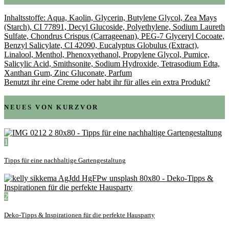
Inhaltsstoffe: Aqua, Kaolin, Glycerin, Butylene Glycol, Zea Mays
(Starch), CI 77891, Decyl Glucoside, Polyethylene, Sodium Laureth
Sulfate, Chondrus Crispus (Carrageenan), PEG-7 Glyceryl Cocoate,
Benzyl Salicylate, CI 42090, Eucalyptus Globulus (Extract),
Linalool, Menthol, Phenoxyethanol, Propylene Glycol, Pumice,
Salicylic Acid, Smithsonite, Sodium Hydroxide, Tetrasodium Edta,
Xanthan Gum, Zinc Gluconate, Parfum
Benutzt ihr eine Creme oder habt ihr für alles ein extra Produkt?
NEUES VON KURZVOR
1
Tipps für eine nachhaltige Gartengestaltung
2
Deko-Tipps & Inspirationen für die perfekte Hausparty