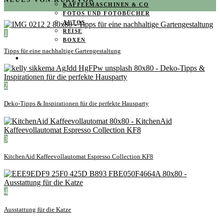
KAFFEEMASCHINEN & CO
FOTOS UND FOTOBÜCHER
AUTOS
REISE
1
BOXEN
Tipps für eine nachhaltige Gartengestaltung
KIND & KEGEL
2
Deko-Tipps & Inspirationen für die perfekte Hausparty
3
KitchenAid Kaffeevollautomat Espresso Collection KF8
4
Ausstattung für die Katze