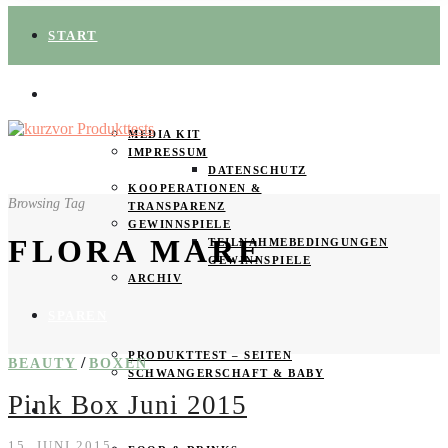
START
ÜBER UNS
MEDIA KIT
IMPRESSUM
DATENSCHUTZ
KOOPERATIONEN &
Browsing Tag
TRANSPARENZ
GEWINNSPIELE
FLORA MARE
TEILNAHMEBEDINGUNGEN
GEWINNSPIELE
ARCHIV
SPAREN
PRODUKTTEST – SEITEN
/
BEAUTY
BOXEN
SCHWANGERSCHAFT & BABY
Pink Box Juni 2015
PRODUKTTESTER GESUCHT
15. JUNI 2015