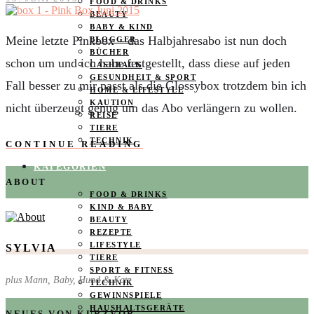
FOOD & DRINKS
BEAUTY
BABY & KIND
Meine letzte Pinkbox – das Halbjahresabo ist nun doch
BLOGGER
BÜCHER
schon um und ich habe festgestellt, dass diese auf jeden
CASHBACK
GESUNDHEIT & SPORT
Fall besser zu mir passt als die Glossybox trotzdem bin ich
HOME & LIFESTYLE
KAUTION
nicht überzeugt genug um das Abo verlängern zu wollen.
REISE
TIERE
TECHNIK
CONTINUE READING
KATEGORIEN
ABOUT
FOOD & DRINKS
KIND & BABY
BEAUTY
REZEPTE
LIFESTYLE
SYLVIA
TIERE
SPORT & FITNESS
plus Mann, Baby, Hund & Katz
TECHNIK
GEWINNSPIELE
HAUSHALTSGERÄTE
NEUES VON KURZVOR