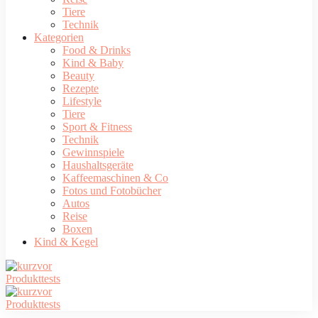
Tiere
Technik
Kategorien
Food & Drinks
Kind & Baby
Beauty
Rezepte
Lifestyle
Tiere
Sport & Fitness
Technik
Gewinnspiele
Haushaltsgeräte
Kaffeemaschinen & Co
Fotos und Fotobücher
Autos
Reise
Boxen
Kind & Kegel