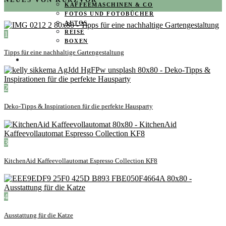
KAFFEEMASCHINEN & CO
FOTOS UND FOTOBÜCHER
AUTOS
REISE
1
BOXEN
Tipps für eine nachhaltige Gartengestaltung
KIND & KEGEL
2
Deko-Tipps & Inspirationen für die perfekte Hausparty
3
KitchenAid Kaffeevollautomat Espresso Collection KF8
4
Ausstattung für die Katze