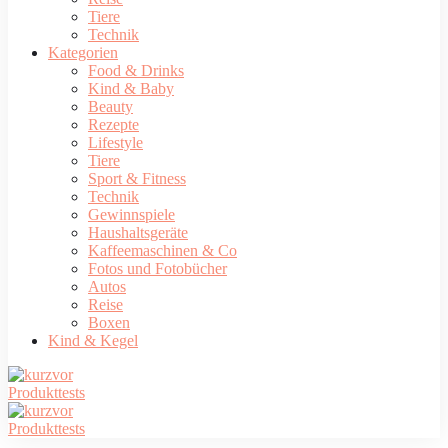
Tiere
Technik
Kategorien
Food & Drinks
Kind & Baby
Beauty
Rezepte
Lifestyle
Tiere
Sport & Fitness
Technik
Gewinnspiele
Haushaltsgeräte
Kaffeemaschinen & Co
Fotos und Fotobücher
Autos
Reise
Boxen
Kind & Kegel