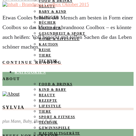
FOOD & DRINKS
BEAUTY
BABY & KIND
Etwas Cooles braucht der Mensch am besten in Form einer
BLOGGER
BÜCHER
Coolbox so das Motto der brandnooz Coolbox – es könnte
CASHBACK
GESUNDHEIT & SPORT
auch heißen: Voll bepackt mit tollen Sachen die das Leben
HOME & LIFESTYLE
KAUTION
schöner machen.
REISE
TIERE
TECHNIK
CONTINUE READING
KATEGORIEN
ABOUT
FOOD & DRINKS
KIND & BABY
BEAUTY
REZEPTE
LIFESTYLE
SYLVIA
TIERE
SPORT & FITNESS
plus Mann, Baby, Hund & Katz
TECHNIK
GEWINNSPIELE
HAUSHALTSGERÄTE
NEUES VON KURZVOR