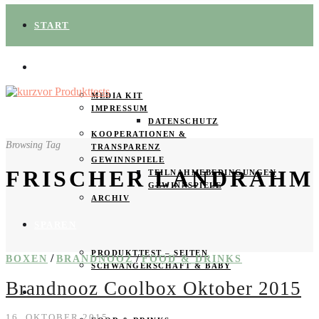
START
ÜBER UNS
MEDIA KIT
IMPRESSUM
DATENSCHUTZ
KOOPERATIONEN &
Browsing Tag
TRANSPARENZ
GEWINNSPIELE
FRISCHER LANDRAHM
TEILNAHMEBEDINGUNGEN
GEWINNSPIELE
ARCHIV
SPAREN
PRODUKTTEST – SEITEN
/
/
BOXEN
BRANDNOOZ
FOOD & DRINKS
SCHWANGERSCHAFT & BABY
Brandnooz Coolbox Oktober 2015
PRODUKTTESTER GESUCHT
16. OKTOBER 2015