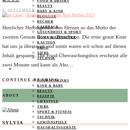
FOOD & DRINKS
BEAUTY
8. SEPTEMBER 2015
BABY & KIND
BLOGGER
BÜCHER
Herrlicher Herbstgenuss von Herzen so das Motto der
CASHBACK
GESUNDHEIT & SPORT
zweiten Genuss Box von Brandnooz. Die erste graue Kiste
HOME & LIFESTYLE
KAUTION
hat uns ja überzeugt und somit waren wir schon auf diesen
REISE
TIERE
Inhalt gespannt. Die Food-Überraschungsbox erscheint alle
TECHNIK
zwei Monate und kann als Abo…
KATEGORIEN
CONTINUE READING
FOOD & DRINKS
KIND & BABY
BEAUTY
ABOUT
REZEPTE
LIFESTYLE
TIERE
SPORT & FITNESS
TECHNIK
SYLVIA
GEWINNSPIELE
HAUSHALTSGERÄTE