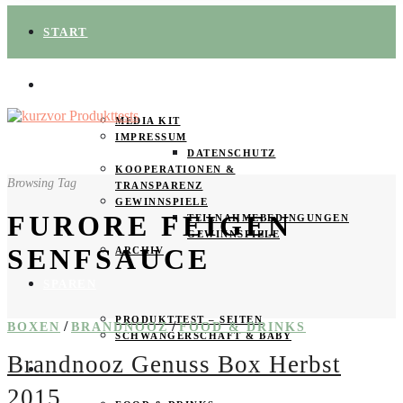
START
ÜBER UNS
MEDIA KIT
IMPRESSUM
DATENSCHUTZ
KOOPERATIONEN &
Browsing Tag
TRANSPARENZ
GEWINNSPIELE
FURORE FEIGEN
TEILNAHMEBEDINGUNGEN
GEWINNSPIELE
SENFSAUCE
ARCHIV
SPAREN
PRODUKTTEST – SEITEN
/
/
BOXEN
BRANDNOOZ
FOOD & DRINKS
SCHWANGERSCHAFT & BABY
Brandnooz Genuss Box Herbst
PRODUKTTESTER GESUCHT
2015