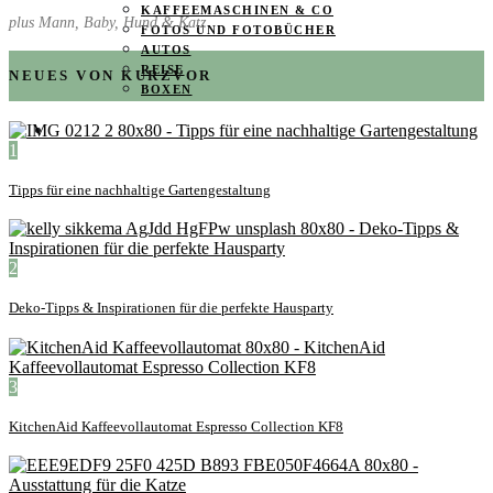
KAFFEEMASCHINEN & CO
plus Mann, Baby, Hund & Katz
FOTOS UND FOTOBÜCHER
AUTOS
REISE
NEUES VON KURZVOR
BOXEN
KIND & KEGEL
1
Tipps für eine nachhaltige Gartengestaltung
2
Deko-Tipps & Inspirationen für die perfekte Hausparty
3
KitchenAid Kaffeevollautomat Espresso Collection KF8