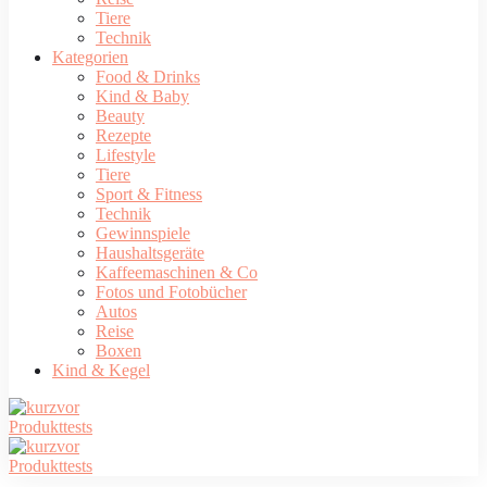
Tiere
Technik
Kategorien
Food & Drinks
Kind & Baby
Beauty
Rezepte
Lifestyle
Tiere
Sport & Fitness
Technik
Gewinnspiele
Haushaltsgeräte
Kaffeemaschinen & Co
Fotos und Fotobücher
Autos
Reise
Boxen
Kind & Kegel