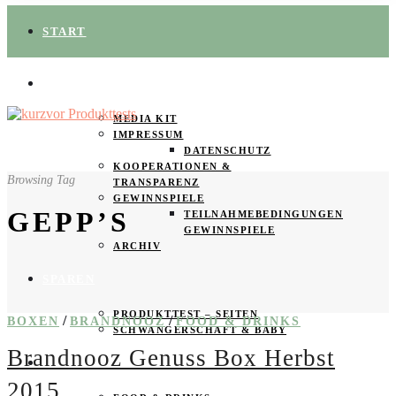
START
ÜBER UNS
MEDIA KIT
IMPRESSUM
DATENSCHUTZ
KOOPERATIONEN &
Browsing Tag
TRANSPARENZ
GEWINNSPIELE
GEPP’S
TEILNAHMEBEDINGUNGEN
GEWINNSPIELE
ARCHIV
SPAREN
PRODUKTTEST – SEITEN
/
/
BOXEN
BRANDNOOZ
FOOD & DRINKS
SCHWANGERSCHAFT & BABY
Brandnooz Genuss Box Herbst
PRODUKTTESTER GESUCHT
2015