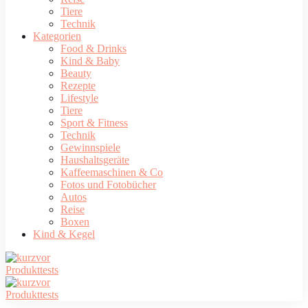
Tiere
Technik
Kategorien
Food & Drinks
Kind & Baby
Beauty
Rezepte
Lifestyle
Tiere
Sport & Fitness
Technik
Gewinnspiele
Haushaltsgeräte
Kaffeemaschinen & Co
Fotos und Fotobücher
Autos
Reise
Boxen
Kind & Kegel