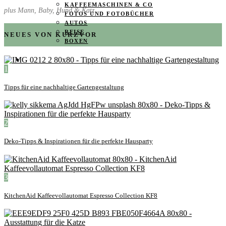
KAFFEEMASCHINEN & CO
plus Mann, Baby, Hund & Katz
FOTOS UND FOTOBÜCHER
AUTOS
REISE
NEUES VON KURZVOR
BOXEN
KIND & KEGEL
1
Tipps für eine nachhaltige Gartengestaltung
2
Deko-Tipps & Inspirationen für die perfekte Hausparty
3
KitchenAid Kaffeevollautomat Espresso Collection KF8