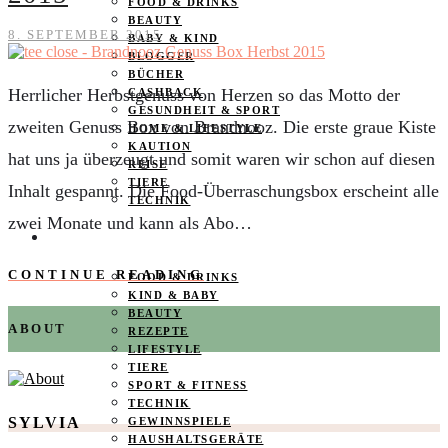
FOOD & DRINKS
BEAUTY
8. SEPTEMBER 2015
BABY & KIND
BLOGGER
BÜCHER
Herrlicher Herbstgenuss von Herzen so das Motto der
CASHBACK
GESUNDHEIT & SPORT
zweiten Genuss Box von Brandnooz. Die erste graue Kiste
HOME & LIFESTYLE
KAUTION
hat uns ja überzeugt und somit waren wir schon auf diesen
REISE
TIERE
Inhalt gespannt. Die Food-Überraschungsbox erscheint alle
TECHNIK
zwei Monate und kann als Abo…
KATEGORIEN
CONTINUE READING
FOOD & DRINKS
KIND & BABY
BEAUTY
ABOUT
REZEPTE
LIFESTYLE
TIERE
SPORT & FITNESS
TECHNIK
SYLVIA
GEWINNSPIELE
HAUSHALTSGERÄTE