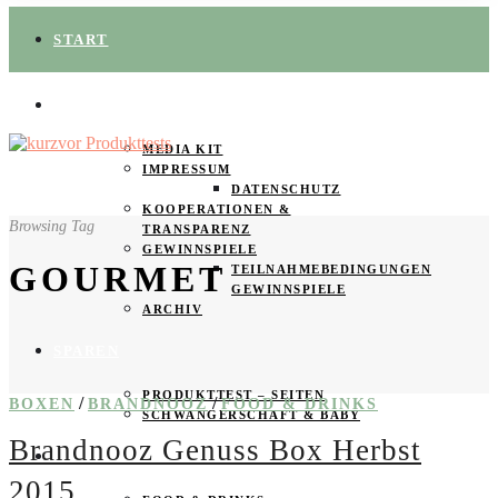
START
ÜBER UNS
MEDIA KIT
IMPRESSUM
DATENSCHUTZ
KOOPERATIONEN &
Browsing Tag
TRANSPARENZ
GEWINNSPIELE
GOURMET
TEILNAHMEBEDINGUNGEN
GEWINNSPIELE
ARCHIV
SPAREN
PRODUKTTEST – SEITEN
/
/
BOXEN
BRANDNOOZ
FOOD & DRINKS
SCHWANGERSCHAFT & BABY
Brandnooz Genuss Box Herbst
PRODUKTTESTER GESUCHT
2015