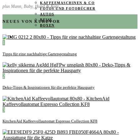
KAFFEEMASCHINEN & CO
plus Mann, Baby, Hund & Katz
FOTOS UND FOTOBÜCHER
AUTOS
REISE
NEUES VON KURZVOR
BOXEN
KIND & KEGEL
1
Tipps für eine nachhaltige Gartengestaltung
2
Deko-Tipps & Inspirationen für die perfekte Hausparty
3
KitchenAid Kaffeevollautomat Espresso Collection KF8