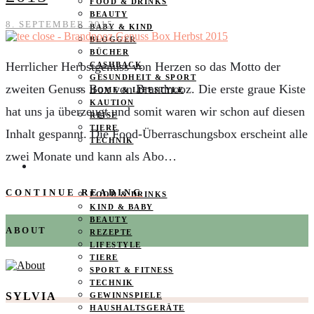
FOOD & DRINKS
BEAUTY
8. SEPTEMBER 2015
BABY & KIND
BLOGGER
BÜCHER
Herrlicher Herbstgenuss von Herzen so das Motto der
CASHBACK
GESUNDHEIT & SPORT
zweiten Genuss Box von Brandnooz. Die erste graue Kiste
HOME & LIFESTYLE
KAUTION
hat uns ja überzeugt und somit waren wir schon auf diesen
REISE
TIERE
Inhalt gespannt. Die Food-Überraschungsbox erscheint alle
TECHNIK
zwei Monate und kann als Abo…
KATEGORIEN
CONTINUE READING
FOOD & DRINKS
KIND & BABY
BEAUTY
ABOUT
REZEPTE
LIFESTYLE
TIERE
SPORT & FITNESS
TECHNIK
SYLVIA
GEWINNSPIELE
HAUSHALTSGERÄTE