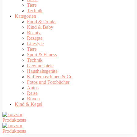
Tiere
Technik
Kategorien
Food & Drinks
Kind & Baby
Beauty
Rezepte
Lifestyle
Tiere
Sport & Fitness
Technik
Gewinnspiele
Haushaltsgeräte
Kaffeemaschinen & Co
Fotos und Fotobücher
Autos
Reise
Boxen
Kind & Kegel