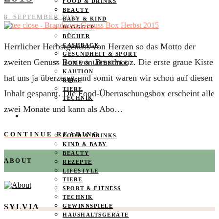
FOOD & DRINKS
BEAUTY
8. SEPTEMBER 2015
BABY & KIND
BLOGGER
BÜCHER
Herrlicher Herbstgenuss von Herzen so das Motto der
CASHBACK
GESUNDHEIT & SPORT
zweiten Genuss Box von Brandnooz. Die erste graue Kiste
HOME & LIFESTYLE
KAUTION
hat uns ja überzeugt und somit waren wir schon auf diesen
REISE
TIERE
Inhalt gespannt. Die Food-Überraschungsbox erscheint alle
TECHNIK
zwei Monate und kann als Abo…
KATEGORIEN
CONTINUE READING
FOOD & DRINKS
KIND & BABY
BEAUTY
ABOUT
REZEPTE
LIFESTYLE
TIERE
SPORT & FITNESS
TECHNIK
SYLVIA
GEWINNSPIELE
HAUSHALTSGERÄTE