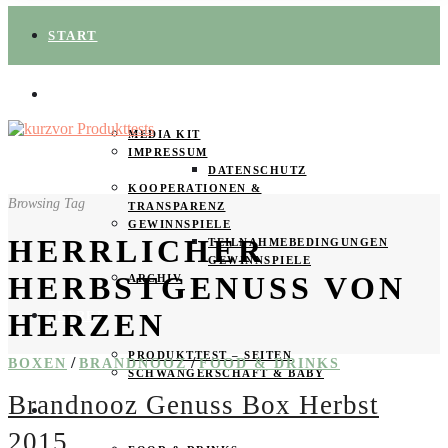
START
ÜBER UNS
MEDIA KIT
IMPRESSUM
DATENSCHUTZ
KOOPERATIONEN &
Browsing Tag
TRANSPARENZ
GEWINNSPIELE
HERRLICHER
TEILNAHMEBEDINGUNGEN
GEWINNSPIELE
HERBSTGENUSS VON
ARCHIV
HERZEN
SPAREN
PRODUKTTEST – SEITEN
/
/
BOXEN
BRANDNOOZ
FOOD & DRINKS
SCHWANGERSCHAFT & BABY
Brandnooz Genuss Box Herbst
PRODUKTTESTER GESUCHT
2015