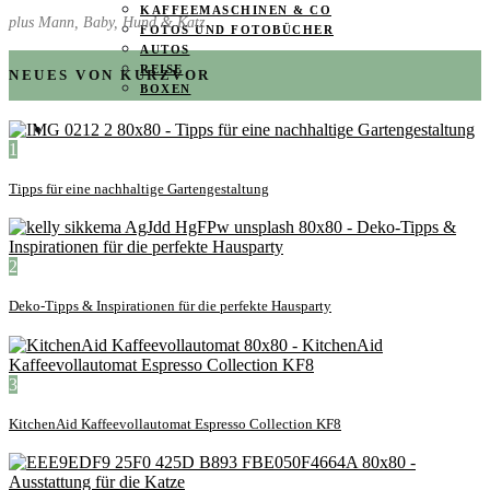
KAFFEEMASCHINEN & CO
plus Mann, Baby, Hund & Katz
FOTOS UND FOTOBÜCHER
AUTOS
REISE
NEUES VON KURZVOR
BOXEN
KIND & KEGEL
1
Tipps für eine nachhaltige Gartengestaltung
2
Deko-Tipps & Inspirationen für die perfekte Hausparty
3
KitchenAid Kaffeevollautomat Espresso Collection KF8