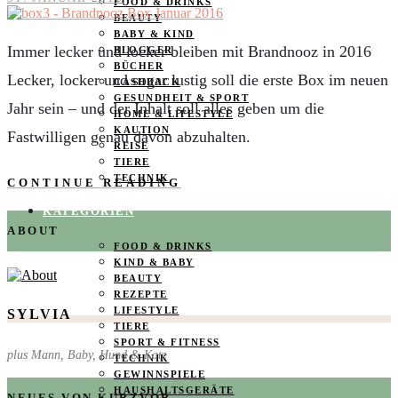
FOOD & DRINKS
BEAUTY
BABY & KIND
Immer lecker und locker bleiben mit Brandnooz in 2016
BLOGGER
BÜCHER
Lecker, locker und sogar lustig soll die erste Box im neuen
CASHBACK
GESUNDHEIT & SPORT
Jahr sein – und der Inhalt soll alles geben um die
HOME & LIFESTYLE
KAUTION
Fastwilligen genau davon abzuhalten.
REISE
TIERE
TECHNIK
CONTINUE READING
KATEGORIEN
ABOUT
FOOD & DRINKS
KIND & BABY
BEAUTY
REZEPTE
LIFESTYLE
SYLVIA
TIERE
SPORT & FITNESS
plus Mann, Baby, Hund & Katz
TECHNIK
GEWINNSPIELE
HAUSHALTSGERÄTE
NEUES VON KURZVOR