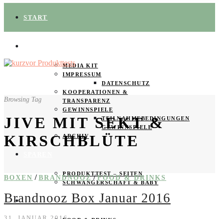
START
ÜBER UNS
MEDIA KIT
IMPRESSUM
DATENSCHUTZ
KOOPERATIONEN &
Browsing Tag
TRANSPARENZ
GEWINNSPIELE
JIVE MIT SEKT &
TEILNAHMEBEDINGUNGEN
GEWINNSPIELE
KIRSCHBLÜTE
ARCHIV
SPAREN
PRODUKTTEST – SEITEN
/
/
BOXEN
BRANDNOOZ
FOOD & DRINKS
SCHWANGERSCHAFT & BABY
Brandnooz Box Januar 2016
PRODUKTTESTER GESUCHT
31. JANUAR 2016