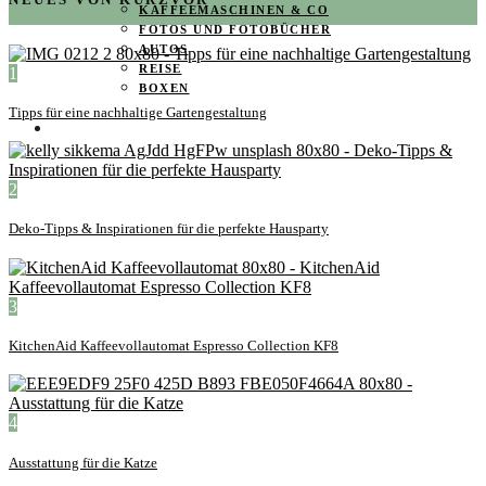
KAFFEEMASCHINEN & CO
FOTOS UND FOTOBÜCHER
AUTOS
REISE
1
BOXEN
Tipps für eine nachhaltige Gartengestaltung
KIND & KEGEL
2
Deko-Tipps & Inspirationen für die perfekte Hausparty
3
KitchenAid Kaffeevollautomat Espresso Collection KF8
4
Ausstattung für die Katze