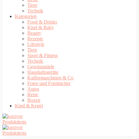
Tiere
Technik
Kategorien
Food & Drinks
Kind & Baby
Beauty
Rezepte
Lifestyle
Tiere
Sport & Fitness
Technik
Gewinnspiele
Haushaltsgeräte
Kaffeemaschinen & Co
Fotos und Fotobücher
Autos
Reise
Boxen
Kind & Kegel