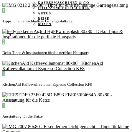
KAFFEEMASCHINEN & CO
FOTOS UND FOTOBÜCHER
1
AUTOS
REISE
Tipps für eine nachhaltige Gartengestaltung
BOXEN
KIND & KEGEL
2
Deko-Tipps & Inspirationen für die perfekte Hausparty
3
KitchenAid Kaffeevollautomat Espresso Collection KF8
4
Ausstattung für die Katze