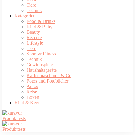
Tiere
Technik
Kategorien
Food & Drinks
Kind & Baby
Beauty
Rezepte
Lifestyle
Tiere
Sport & Fitness
Technik
Gewinnspiele
Haushaltsgeräte
Kaffeemaschinen & Co
Fotos und Fotobücher
Autos
Reise
Boxen
Kind & Kegel