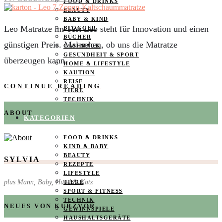
FOOD & DRINKS
BEAUTY
BABY & KIND
Leo Matratze im Test Leo steht für Innovation und einen
BLOGGER
BÜCHER
günstigen Preis. Mal sehen, ob uns die Matratze
CASHBACK
GESUNDHEIT & SPORT
überzeugen kann.
HOME & LIFESTYLE
KAUTION
REISE
CONTINUE READING
TIERE
TECHNIK
ABOUT
KATEGORIEN
FOOD & DRINKS
KIND & BABY
BEAUTY
SYLVIA
REZEPTE
LIFESTYLE
plus Mann, Baby, Hund & Katz
TIERE
SPORT & FITNESS
TECHNIK
NEUES VON KURZVOR
GEWINNSPIELE
HAUSHALTSGERÄTE