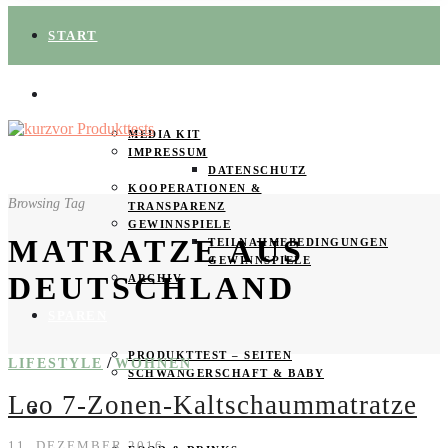
START
ÜBER UNS
MEDIA KIT
IMPRESSUM
DATENSCHUTZ
KOOPERATIONEN &
Browsing Tag
TRANSPARENZ
GEWINNSPIELE
MATRATZE AUS
TEILNAHMEBEDINGUNGEN
GEWINNSPIELE
DEUTSCHLAND
ARCHIV
SPAREN
PRODUKTTEST – SEITEN
/
LIFESTYLE
WOHNEN
SCHWANGERSCHAFT & BABY
Leo 7-Zonen-Kaltschaummatratze
PRODUKTTESTER GESUCHT
11. DEZEMBER 2016